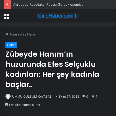
Avrupa’da Robotaksi Rüyası Gerçekleşemiyor
Menü
Anasayfa
/
Haber
Haber
Zübeyde Hanım’ın
huzurunda Efes Selçuklu
kadınları: Her şey kadınla
başlar..
ÜMMÜ GÜLSÜM KAYABAŞ
Ekim 27, 2023
0
4
1 dakika okuma süresi