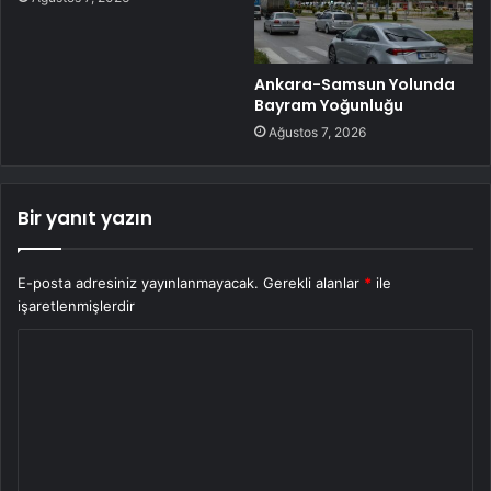
Ankara-Samsun Yolunda
Bayram Yoğunluğu
Ağustos 7, 2026
Bir yanıt yazın
E-posta adresiniz yayınlanmayacak.
Gerekli alanlar
*
ile
işaretlenmişlerdir
Y
o
r
u
m