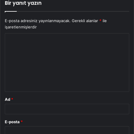
Bir yanıt yazın
E-posta adresiniz yayınlanmayacak.
Gerekli alanlar
*
ile
işaretlenmişlerdir
Y
o
r
u
m
*
Ad
*
E-posta
*