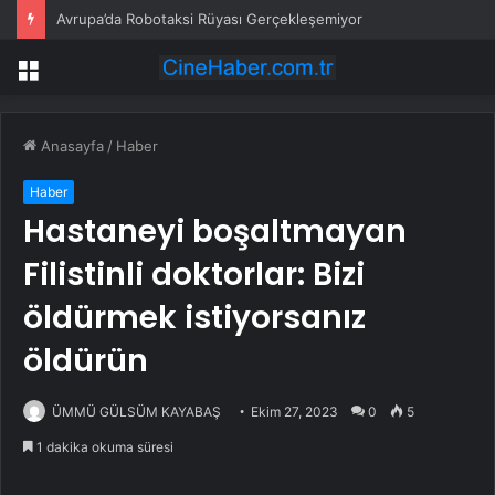
Avrupa’da Robotaksi Rüyası Gerçekleşemiyor
Menü
Anasayfa
/
Haber
Haber
Hastaneyi boşaltmayan
Filistinli doktorlar: Bizi
öldürmek istiyorsanız
öldürün
ÜMMÜ GÜLSÜM KAYABAŞ
Ekim 27, 2023
0
5
1 dakika okuma süresi