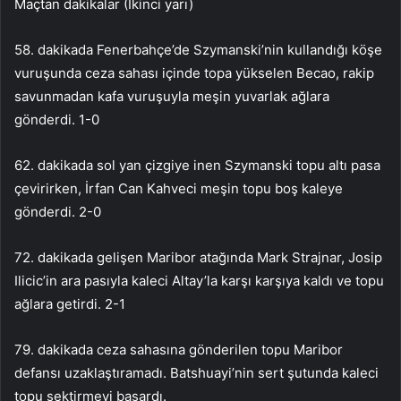
Maçtan dakikalar (İkinci yarı)
58. dakikada Fenerbahçe’de Szymanski’nin kullandığı köşe
vuruşunda ceza sahası içinde topa yükselen Becao, rakip
savunmadan kafa vuruşuyla meşin yuvarlak ağlara
gönderdi. 1-0
62. dakikada sol yan çizgiye inen Szymanski topu altı pasa
çevirirken, İrfan Can Kahveci meşin topu boş kaleye
gönderdi. 2-0
72. dakikada gelişen Maribor atağında Mark Strajnar, Josip
Ilicic’in ara pasıyla kaleci Altay’la karşı karşıya kaldı ve topu
ağlara getirdi. 2-1
79. dakikada ceza sahasına gönderilen topu Maribor
defansı uzaklaştıramadı. Batshuayi’nin sert şutunda kaleci
topu sektirmeyi başardı.