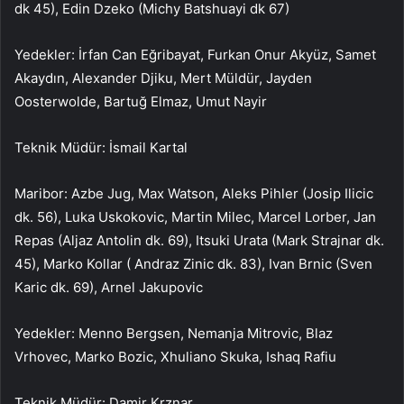
dk 45), Edin Dzeko (Michy Batshuayi dk 67)
Yedekler: İrfan Can Eğribayat, Furkan Onur Akyüz, Samet
Akaydın, Alexander Djiku, Mert Müldür, Jayden
Oosterwolde, Bartuğ Elmaz, Umut Nayir
Teknik Müdür: İsmail Kartal
Maribor: Azbe Jug, Max Watson, Aleks Pihler (Josip Ilicic
dk. 56), Luka Uskokovic, Martin Milec, Marcel Lorber, Jan
Repas (Aljaz Antolin dk. 69), Itsuki Urata (Mark Strajnar dk.
45), Marko Kollar ( Andraz Zinic dk. 83), Ivan Brnic (Sven
Karic dk. 69), Arnel Jakupovic
Yedekler: Menno Bergsen, Nemanja Mitrovic, Blaz
Vrhovec, Marko Bozic, Xhuliano Skuka, Ishaq Rafiu
Teknik Müdür: Damir Krznar