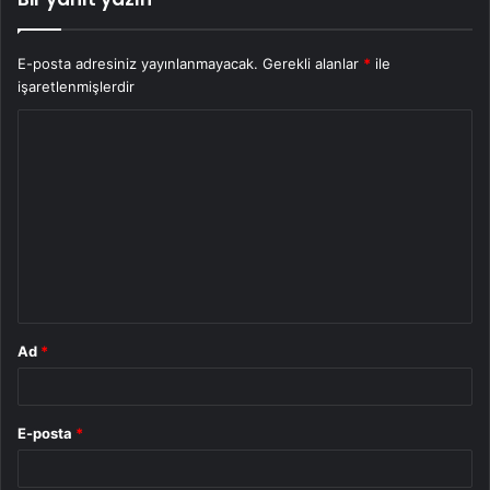
E-posta adresiniz yayınlanmayacak.
Gerekli alanlar
*
ile
işaretlenmişlerdir
Y
o
r
u
m
*
Ad
*
E-posta
*