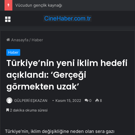
Vücudun gençlik kaynağı
Menü
Anasayfa
/
Haber
Haber
Türkiye’nin yeni iklim hedefi
açıklandı: ‘Gerçeği
görmekten uzak’
GÜLPERİ EŞKAZAN
Kasım 15, 2022
0
8
2 dakika okuma süresi
Türkiye’nin, iklim değişikliğine neden olan sera gazı