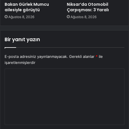
Bakan Gürlek Mumcu
Niksar’da Otomobil
ailesiyle görüştü
Çarpışması: 3 Yaralı
Ağustos 8, 2026
Ağustos 8, 2026
Bir yanıt yazın
E-posta adresiniz yayınlanmayacak.
Gerekli alanlar
*
ile
işaretlenmişlerdir
Y
o
r
u
m
*