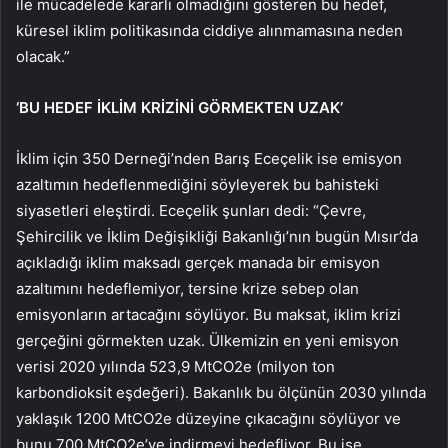
ile mücadelede kararlı olmadığını gösteren bu hedef,
küresel iklim politikasında ciddiye alınmamasına neden
olacak.”
‘BU HEDEF İKLİM KRİZİNİ GÖRMEKTEN UZAK’
İklim için 350 Derneği’nden Barış Eceçelik ise emisyon
azaltımın hedeflenmediğini söyleyerek bu bahisteki
siyasetleri eleştirdi. Eceçelik şunları dedi: “Çevre,
Şehircilik ve İklim Değişikliği Bakanlığı’nın bugün Mısır’da
açıkladığı iklim maksadı gerçek manada bir emisyon
azaltımını hedeflemiyor, tersine krize sebep olan
emisyonların artacağını söylüyor. Bu maksat, iklim krizi
gerçeğini görmekten uzak. Ülkemizin en yeni emisyon
verisi 2020 yılında 523,9 MtCO2e (milyon ton
karbondioksit eşdeğeri). Bakanlık bu ölçünün 2030 yılında
yaklaşık 1200 MtCO2e düzeyine çıkacağını söylüyor ve
bunu 700 MtCO2e’ye indirmeyi hedefliyor. Bu ise