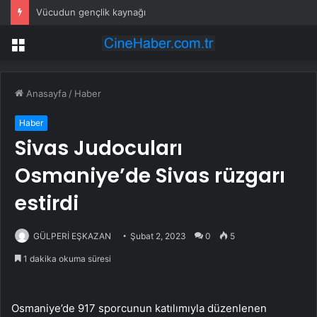
Vücudun gençlik kaynağı
Menü
Anasayfa
/
Haber
Haber
Sivas Judocuları
Osmaniye’de Sivas rüzgarı
estirdi
GÜLPERİ EŞKAZAN
Şubat 2, 2023
0
5
1 dakika okuma süresi
Osmaniye’de 917 sporcunun katılımıyla düzenlenen