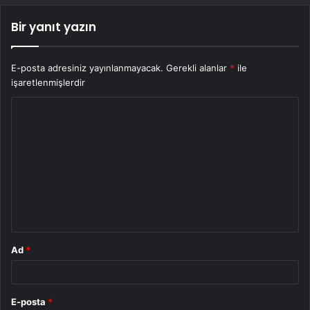
Bir yanıt yazın
E-posta adresiniz yayınlanmayacak.
Gerekli alanlar
*
ile
işaretlenmişlerdir
Y
o
r
u
m
*
Ad
*
E-posta
*