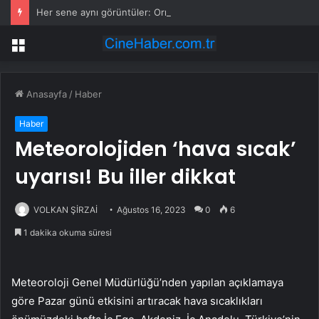
Her sene aynı görüntüler: Ormanlarımız alevler arasında kalıyor
Menü
Anasayfa
/
Haber
Haber
Meteorolojiden ‘hava sıcak’
uyarısı! Bu iller dikkat
VOLKAN ŞİRZAİ
Ağustos 16, 2023
0
6
1 dakika okuma süresi
Meteoroloji Genel Müdürlüğü’nden yapılan açıklamaya
göre Pazar günü etkisini artıracak hava sıcaklıkları