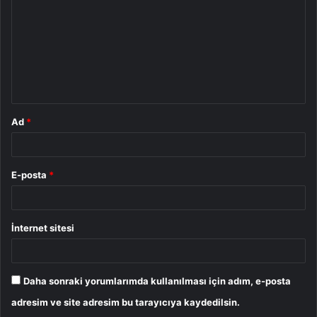
r
u
m
*
Ad
*
E-posta
*
İnternet sitesi
Daha sonraki yorumlarımda kullanılması için adım, e-posta
adresim ve site adresim bu tarayıcıya kaydedilsin.