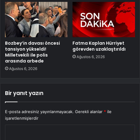
Bozbey’in davası öncesi
Fatma Kaplan Hürriyet
tansiyon yükseldi!
görevden uzaklaştırıldı
Milletvekili ile polis
Ağustos 6, 2026
arasında arbede
Ağustos 6, 2026
Bir yanıt yazın
E-posta adresiniz yayınlanmayacak.
Gerekli alanlar
*
ile
işaretlenmişlerdir
Y
o