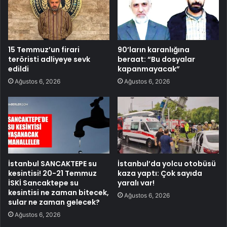
15 Temmuz’un firari
90’ların karanlığına
teröristi adliyeye sevk
beraat: “Bu dosyalar
edildi
kapanmayacak”
Ağustos 6, 2026
Ağustos 6, 2026
İstanbul SANCAKTEPE su
İstanbul’da yolcu otobüsü
kesintisi! 20-21 Temmuz
kaza yaptı: Çok sayıda
İSKİ Sancaktepe su
yaralı var!
kesintisi ne zaman bitecek,
Ağustos 6, 2026
sular ne zaman gelecek?
Ağustos 6, 2026