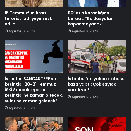
15 Temmuz’un firari
90’ların karanlığına
teröristi adliyeye sevk
beraat: “Bu dosyalar
edildi
kapanmayacak”
Ağustos 6, 2026
Ağustos 6, 2026
İstanbul SANCAKTEPE su
İstanbul’da yolcu otobüsü
kesintisi! 20-21 Temmuz
kaza yaptı: Çok sayıda
İSKİ Sancaktepe su
yaralı var!
kesintisi ne zaman bitecek,
Ağustos 6, 2026
sular ne zaman gelecek?
Ağustos 6, 2026