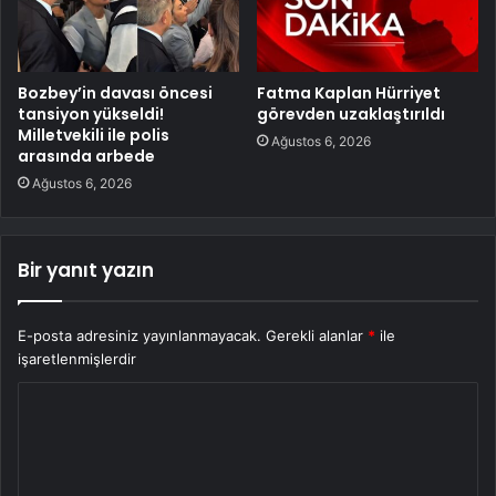
Bozbey’in davası öncesi
Fatma Kaplan Hürriyet
tansiyon yükseldi!
görevden uzaklaştırıldı
Milletvekili ile polis
Ağustos 6, 2026
arasında arbede
Ağustos 6, 2026
Bir yanıt yazın
E-posta adresiniz yayınlanmayacak.
Gerekli alanlar
*
ile
işaretlenmişlerdir
Y
o
r