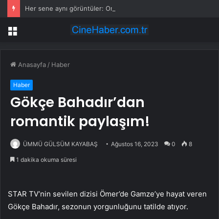
Her sene aynı görüntüler: Ormanlarımız alevler arasında kalıyor
Menü
Anasayfa
/
Haber
Haber
Gökçe Bahadır’dan
romantik paylaşım!
ÜMMÜ GÜLSÜM KAYABAŞ
Ağustos 16, 2023
0
8
1 dakika okuma süresi
STAR TV’nin sevilen dizisi Ömer’de Gamze’ye hayat veren
Gökçe Bahadır, sezonun yorgunluğunu tatilde atıyor.