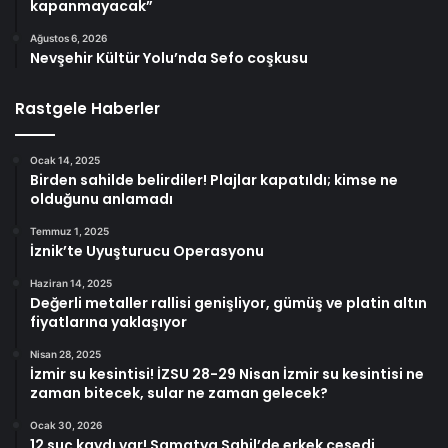
kapanmayacak”
Ağustos 6, 2026
Nevşehir Kültür Yolu’nda Sefo coşkusu
Rastgele Haberler
Ocak 14, 2025
Birden sahilde belirdiler! Plajlar kapatıldı; kimse ne
olduğunu anlamadı
Temmuz 1, 2025
İznik’te Uyuşturucu Operasyonu
Haziran 14, 2025
Değerli metaller rallisi genişliyor, gümüş ve platin altın
fiyatlarına yaklaşıyor
Nisan 28, 2025
İzmir su kesintisi! İZSU 28-29 Nisan İzmir su kesintisi ne
zaman bitecek, sular ne zaman gelecek?
Ocak 30, 2026
12 suç kaydı var! Samatya Sahil’de erkek cesedi