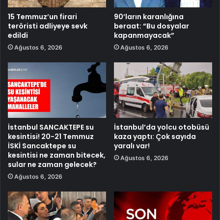
15 Temmuz’un firari
90’ların karanlığına
teröristi adliyeye sevk
beraat: “Bu dosyalar
edildi
kapanmayacak”
Ağustos 6, 2026
Ağustos 6, 2026
İstanbul SANCAKTEPE su
İstanbul’da yolcu otobüsü
kesintisi! 20-21 Temmuz
kaza yaptı: Çok sayıda
İSKİ Sancaktepe su
yaralı var!
kesintisi ne zaman bitecek,
Ağustos 6, 2026
sular ne zaman gelecek?
Ağustos 6, 2026