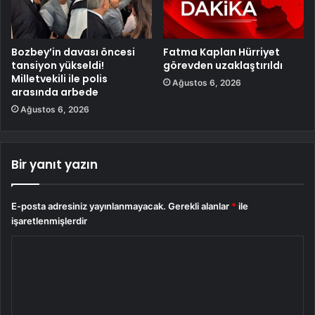
Bozbey’in davası öncesi
Fatma Kaplan Hürriyet
tansiyon yükseldi!
görevden uzaklaştırıldı
Milletvekili ile polis
Ağustos 6, 2026
arasında arbede
Ağustos 6, 2026
Bir yanıt yazın
E-posta adresiniz yayınlanmayacak.
Gerekli alanlar
*
ile
işaretlenmişlerdir
Y
o
r
u