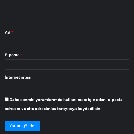
m
*
Ad
*
E-posta
*
İnternet sitesi
Daha sonraki yorumlarımda kullanılması için adım, e-posta
adresim ve site adresim bu tarayıcıya kaydedilsin.