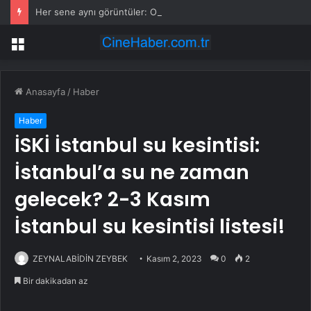
Her sene aynı görüntüler: Ormanlarımız alevler arasında kalıyor
Menü
Anasayfa
/
Haber
Haber
İSKİ İstanbul su kesintisi:
İstanbul’a su ne zaman
gelecek? 2-3 Kasım
İstanbul su kesintisi listesi!
ZEYNALABİDİN ZEYBEK
Kasım 2, 2023
0
2
Bir dakikadan az