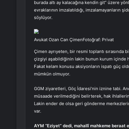
burada altı ay kalacağına kendin git” üzere yönl
evraklarının imzalatıldığı, imzalamayanların şi
söylüyor.
Avukat Ozan Can ÇimenFotoğraf: Privat
Çimen ayrıyeten, bir resmi toplantı sırasında bi
çizgiyi aşabildiğinin lakin bunun kurum içinde ha
Fakat kelam konusu aksiyonların ispatı güç old
mümkün olmuyor.
GGM ziyaretleri, Göç İdaresi’nin iznine tabi. 
müsaade verilmediğini belirterek, hak ihlalleri
Lakin ender de olsa geri gönderme merkezlerin
var.
AYM “Eziyet” dedi, mahallî mahkeme beraat et