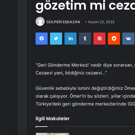
gözetim mi cez
GÜLPERİ EŞKAZAN
Kasım 23, 2022
Facebook
Twitter
LinkedIn
Tumblr
Pinterest
Reddit
“Geri Gönderme Merkezi’ nedir diye sorarsan, m
Cezaevi yani, bildiğiniz cezaevi…”
Güvenlik sebebiyle ismini değiştirdiğimiz Öme
olarak çalışıyor. Ömer’in bu sözleri, yıllar içinde
Türkiye’deki geri gönderme merkezlerinde (G
İlgili Makaleler