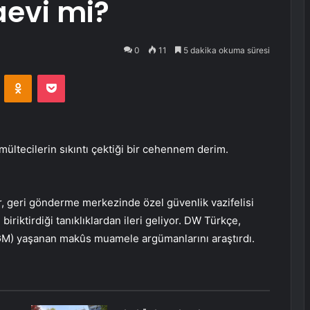
aevi mi?
0
11
5 dakika okuma süresi
VKontakte
Odnoklassniki
Pocket
ültecilerin sıkıntı çektiği bir cehennem derim.
r, geri gönderme merkezinde özel güvenlik vazifelisi
 biriktirdiği tanıklıklardan ileri geliyor. DW Türkçe,
GM) yaşanan makûs muamele argümanlarını araştırdı.