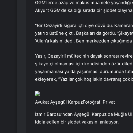
GGM’lerde azap ve makus muamele yaşandığı sav
Akyurt GGM’de kaldığı sırada bir şiddet olayına
“Bir Cezayirli sigara içti diye dövüldü. Kamera
yatırıp üstüne çıktı. Başkaları da gördü. ‘Şikay
‘Allah’a kalsın’ dedi. Ben merkezden çıktığımda
Yasir, Cezayirli mültecinin dayak sonrası revir
şikayetçi olmaması için kendisinden özür diledi
yaşanmaması ya da yaşanması durumunda tutanak 
ekleyerek, “Yazılar çok hoş lakin davranış çok b
Avukat Ayşegül KarpuzFotoğraf: Privat
İzmir Barosu’ndan Ayşegül Karpuz da Muğla Ul
iddia edilen bir şiddet vakasını anlatıyor.