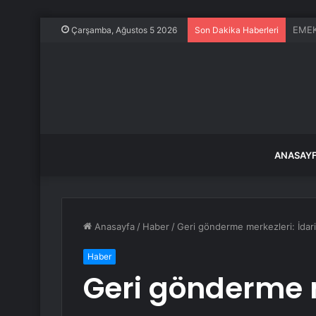
Çocuk
Çarşamba, Ağustos 5 2026
Son Dakika Haberleri
ANASAY
Anasayfa
/
Haber
/
Geri gönderme merkezleri: İdar
Haber
Geri gönderme m