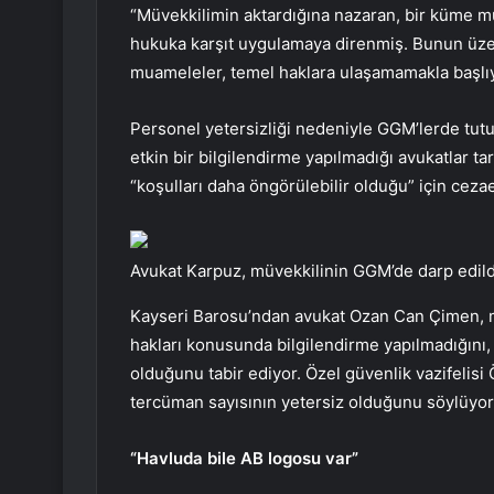
“Müvekkilimin aktardığına nazaran, bir küme mül
hukuka karşıt uygulamaya direnmiş. Bunun üzeri
muameleler, temel haklara ulaşamamakla başlıy
Personel yetersizliği nedeniyle GGM’lerde tutu
etkin bir bilgilendirme yapılmadığı avukatlar tara
“koşulları daha öngörülebilir olduğu” için cez
Avukat Karpuz, müvekkilinin GGM’de darp edildi
Kayseri Barosu’ndan avukat Ozan Can Çimen, mül
hakları konusunda bilgilendirme yapılmadığını,
olduğunu tabir ediyor. Özel güvenlik vazifelisi
tercüman sayısının yetersiz olduğunu söylüyor
“Havluda bile AB logosu var”