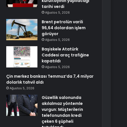
kurultayının yapılacağı
tarihi verdi
Ağustos 5, 2026
Brent petrolün varili
96,64 dolardan işlem
görüyor
Ağustos 5, 2026
Başiskele Atatürk
Caddesi araç trafiğine
kapatıldı
Ağustos 5, 2026
Çin merkez bankası Temmuz’da 7,4 milyar
dolarlık tahvil aldı
Ağustos 5, 2026
Güzellik salonunda
akılalmaz yöntemle
vurgun: Müşterilerin
telefonundan kredi
çeken 6 şüpheli