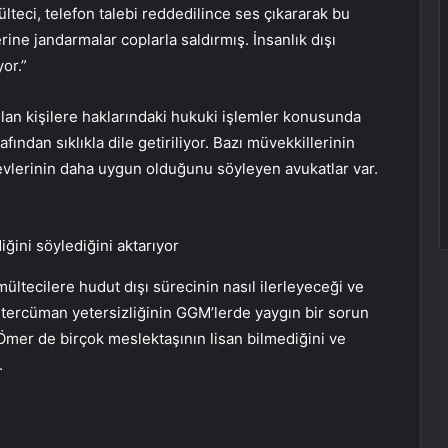
teci, telefon talebi reddedilince ses çıkararak bu
ne jandarmalar coplarla saldırmış. İnsanlık dışı
or.”
lan kişilere haklarındaki hukuki işlemler konusunda
fından sıklıkla dile getiriliyor. Bazı müvekkillerinin
aevlerinin daha uygun olduğunu söyleyen avukatlar var.
ğini söylediğini aktarıyor
tecilere hudut dışı sürecinin nasıl ilerleyeceği ve
 tercüman yetersizliğinin GGM’lerde yaygın bir sorun
 Ömer de birçok meslektaşının lisan bilmediğini ve
.