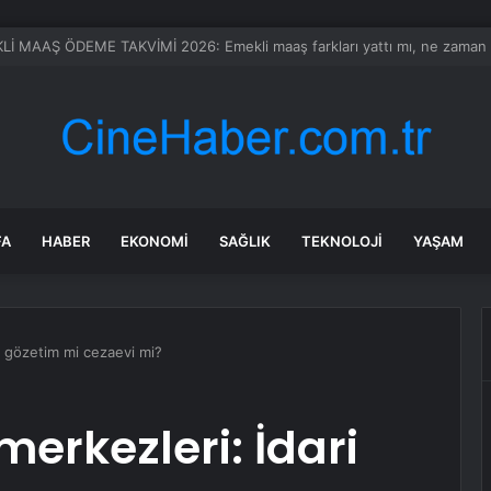
ların en sevdiği abur cuburlar içinde! Tam 5 ton ürün bozuk çıktı
FA
HABER
EKONOMI
SAĞLIK
TEKNOLOJI
YAŞAM
i gözetim mi cezaevi mi?
erkezleri: İdari