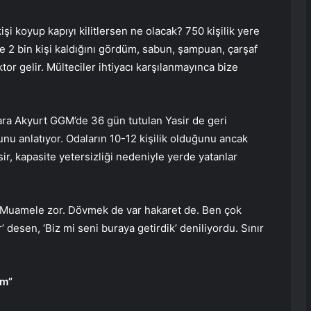
işi koyup kapıyı kilitlersen ne olacak? 750 kişilik yere
de 2 bin kişi kaldığını gördüm, sabun, şampuan, çarşaf
tor gelir. Mülteciler ihtiyacı karşılanmayınca bize
ara Akyurt GGM’de 36 gün tutulan Yasir de geri
u anlatıyor. Odaların 10-12 kişilik olduğunu ancak
sir, kapasite yetersizliği nedeniyle yerde yatanlar
r. Muamele zor. Dövmek de var hakaret de. Ben çok
 desen, ‘Biz mi seni buraya getirdik’ deniliyordu. Sınır
um”