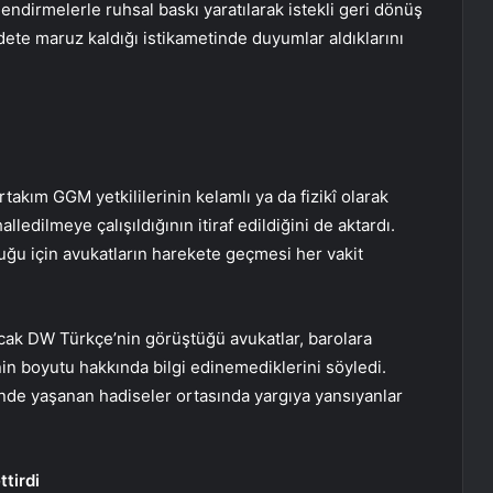
endirmelerle ruhsal baskı yaratılarak istekli geri dönüş
ddete maruz kaldığı istikametinde duyumlar aldıklarını
rtakım GGM yetkililerinin kelamlı ya da fizikî olarak
lledilmeye çalışıldığının itiraf edildiğini de aktardı.
uğu için avukatların harekete geçmesi her vakit
Ancak DW Türkçe’nin görüştüğü avukatlar, barolara
nin boyutu hakkında bilgi edinemediklerini söyledi.
de yaşanan hadiseler ortasında yargıya yansıyanlar
tirdi