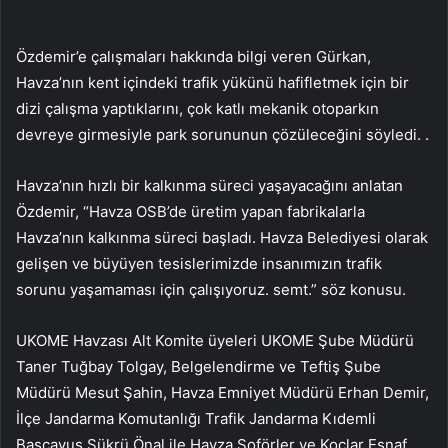
Özdemir’e çalışmaları hakkında bilgi veren Gürkan,
Havza’nın kent içindeki trafik yükünü hafifletmek için bir
dizi çalışma yaptıklarını, çok katlı mekanik otoparkın
devreye girmesiyle park sorununun çözüleceğini söyledi. .
Havza’nın hızlı bir kalkınma süreci yaşayacağını anlatan
Özdemir, “Havza OSB’de üretim yapan fabrikalarla
Havza’nın kalkınma süreci başladı. Havza Belediyesi olarak
gelişen ve büyüyen tesislerimizde insanımızın trafik
sorunu yaşamaması için çalışıyoruz. semt.” söz konusu.
UKOME Havzası Alt Komite üyeleri UKOME Şube Müdürü
Taner Tuğbay Tolgay, Belgelendirme ve Teftiş Şube
Müdürü Mesut Şahin, Havza Emniyet Müdürü Erhan Demir,
İlçe Jandarma Komutanlığı Trafik Jandarma Kıdemli
Başçavuş Şükrü Önal ile Havza Şoförler ve Koçlar Esnaf