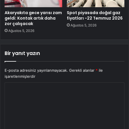
Akaryakıta gece yarısı zam
Spot piyasada doğal gaz
geldi: Kontak artık daha
fiyatları -22 Temmuz 2026
zor çalışacak
Ağustos 5, 2026
Ağustos 5, 2026
Bir yanıt yazın
E-posta adresiniz yayınlanmayacak.
Gerekli alanlar
*
ile
işaretlenmişlerdir
Y
o
r
u
m