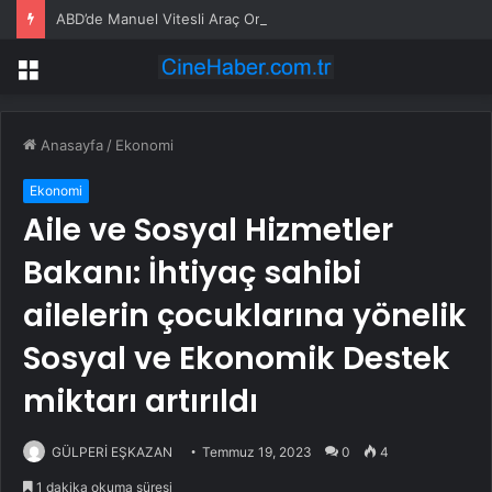
ABD’de Manuel Vitesli Araç Oranı %0,6’ya Düştü
Menü
Anasayfa
/
Ekonomi
Ekonomi
Aile ve Sosyal Hizmetler
Bakanı: İhtiyaç sahibi
ailelerin çocuklarına yönelik
Sosyal ve Ekonomik Destek
miktarı artırıldı
GÜLPERİ EŞKAZAN
Temmuz 19, 2023
0
4
1 dakika okuma süresi