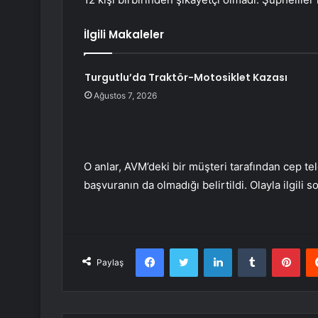
İlgili Makaleler
Turgutlu’da Traktör-Motosiklet Kazası
Ağustos 7, 2026
O anlar, AVM’deki bir müşteri tarafından cep t
başvuranın da olmadığı belirtildi. Olayla ilgili 
Facebook
Twitter
LinkedIn
Tumblr
Pint
Paylaş