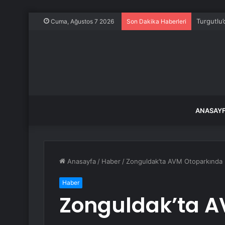
Turgutlu’
Cuma, Ağustos 7 2026
Son Dakika Haberleri
ANASAY
Anasayfa
/
Haber
/
Zonguldak’ta AVM Otoparkında
Haber
Zonguldak’ta A