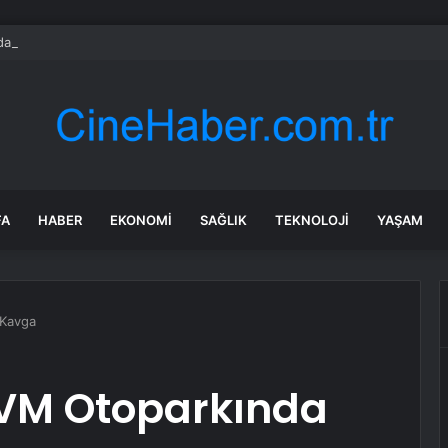
da Traktör-Motosiklet Kazası
FA
HABER
EKONOMI
SAĞLIK
TEKNOLOJI
YAŞAM
 Kavga
VM Otoparkında