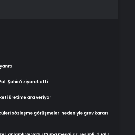
yanıtı
i Şahin’i ziyaret etti
rketi üretime ara veriyor
cüleri sözleşme görüşmeleri nedeniyle grev kararı
, anlamlı ve yazılı Cuma mesajları resimli, dualı!