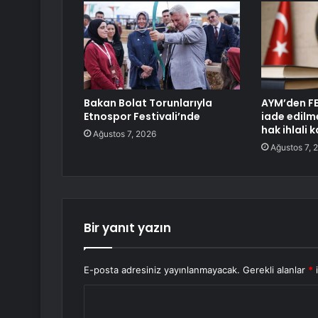
Bakan Bolat Torunlarıyla
AYM’den FE
Etnospor Festivali’nde
iade edilm
hak ihlali k
Ağustos 7, 2026
Ağustos 7, 
Bir yanıt yazın
E-posta adresiniz yayınlanmayacak.
Gerekli alanlar
*
i
Y
o