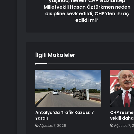
yaşında, nereli? CHP Gaziantep
Milletvekili Hasan Öztürkmen neden
disipline sevk edildi, CHP'den ihraç
edildi mi?
İlgili Makaleler
Antalya’da Trafik Kazası: 7
CHP resmen 
Yaralı
vekili daha 
Ağustos 7, 2026
Ağustos 7, 