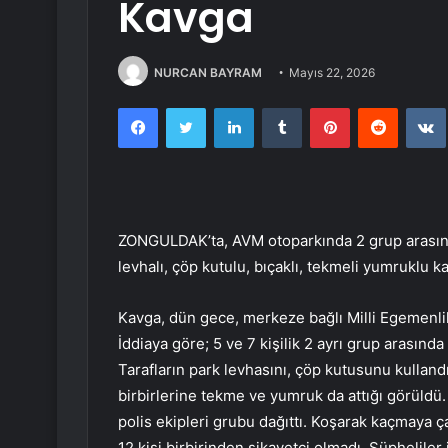
Kavga
NURCAN BAYRAM
Mayıs 22, 2026
Facebook
Twitter
LinkedIn
Tumblr
Pinterest
Reddit
ZONGULDAK’ta, AVM otoparkında 2 grup arasında
levhalı, çöp kutulu, bıçaklı, tekmeli yumruklu k
Kavga, dün gece, merkeze bağlı Milli Egemenl
İddiaya göre; 5 ve 7 kişilik 2 ayrı grup arasınd
Tarafların park levhasını, çöp kutusunu kullandığ
birbirlerine tekme ve yumruk da attığı görüldü
polis ekipleri grubu dağıttı. Koşarak kaçmaya ça
12 kişi birbirinden şikayetçi olmadı. Şüpheliler