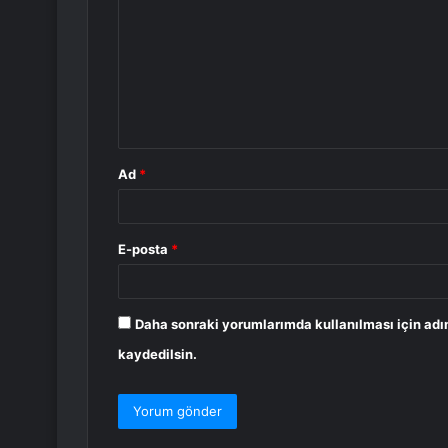
r
u
m
*
Ad
*
E-posta
*
Daha sonraki yorumlarımda kullanılması için adı
kaydedilsin.