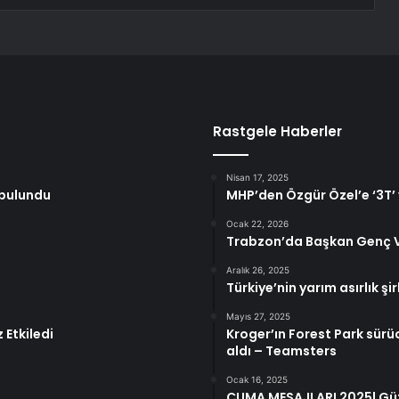
Rastgele Haberler
Nisan 17, 2025
 bulundu
MHP’den Özgür Özel’e ‘3T’ 
Ocak 22, 2026
Trabzon’da Başkan Genç Val
Aralık 26, 2025
Türkiye’nin yarım asırlık şi
Mayıs 27, 2025
 Etkiledi
Kroger’ın Forest Park sürü
aldı – Teamsters
Ocak 16, 2025
CUMA MESAJLARI 2025| Güzel