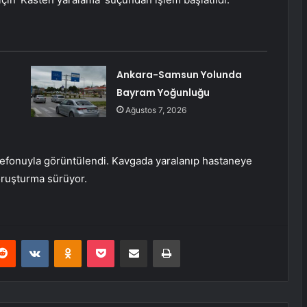
Ankara-Samsun Yolunda
Bayram Yoğunluğu
Ağustos 7, 2026
elefonuyla görüntülendi. Kavgada yaralanıp hastaneye
soruşturma sürüyor.
erest
Reddit
VKontakte
Odnoklassniki
Pocket
E-Posta ile paylaş
Yazdır