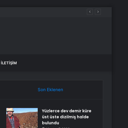
İLETIŞIM
Son Eklenen
Yüzlerce dev demir küre
üst üste dizilmiş halde
bulundu