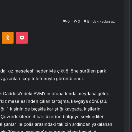
0
0
Bir dakikadan az
VKontakte
Odnoklassniki
Pocket
 ‘kız meselesi’ nedeniyle çıktığı öne sürülen park
avga anları, cep telefonuyla görüntülendi.
ik Caddesi’ndeki AVM’nin otoparkında meydana geldi.
a ‘kız meselesi’nden çıkan tartışma, kavgaya dönüştü.
ı, 1 kişinin de bıçakla karıştığı kavgada, kişilerin
. Çevredekilerin ihbarı üzerine bölgeye sevk edilen
lışanlar ile polis arasındaki takibin ardından yakalanan
 için ‘Kasten yaralama’ suçundan işlem başlatıldı.