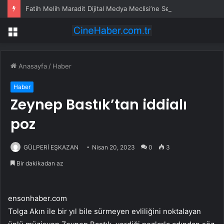
Fatih Melih Maradit Dijital Medya Meclisi’ne Seçildi
Menü
Anasayfa
/
Haber
Haber
Zeynep Bastık’tan iddialı
poz
GÜLPERİ EŞKAZAN
Nisan 20, 2023
0
3
Bir dakikadan az
ensonhaber.com
Tolga Akın ile bir yıl bile sürmeyen evliliğini noktalayan