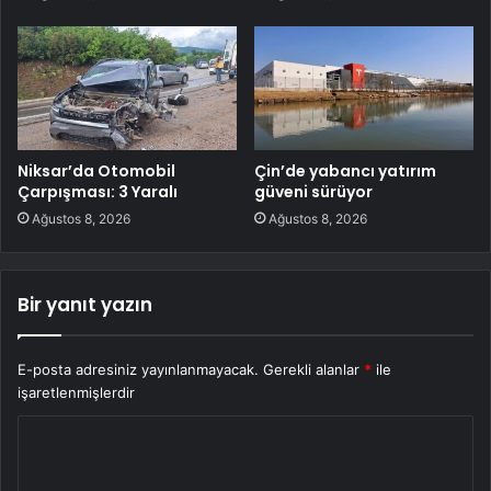
Niksar’da Otomobil
Çin’de yabancı yatırım
Çarpışması: 3 Yaralı
güveni sürüyor
Ağustos 8, 2026
Ağustos 8, 2026
Bir yanıt yazın
E-posta adresiniz yayınlanmayacak.
Gerekli alanlar
*
ile
işaretlenmişlerdir
Y
o