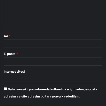
r
u
m
*
Ad
*
E-posta
*
İnternet sitesi
Daha sonraki yorumlarımda kullanılması için adım, e-posta
adresim ve site adresim bu tarayıcıya kaydedilsin.