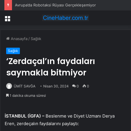
Avrupa’da Robotaksi Rüyası Gerçekleşemiyor
Menü
Anasayfa
/
Sağlık
Sağlık
‘Zerdaçal’ın faydaları
saymakla bitmiyor
ÜMİT SAVĞA
Nisan 30, 2024
0
0
1 dakika okuma süresi
İSTANBUL (İGFA) –
Beslenme ve Diyet Uzmanı Derya
Eren, zerdeçalın faydalarını paylaştı: