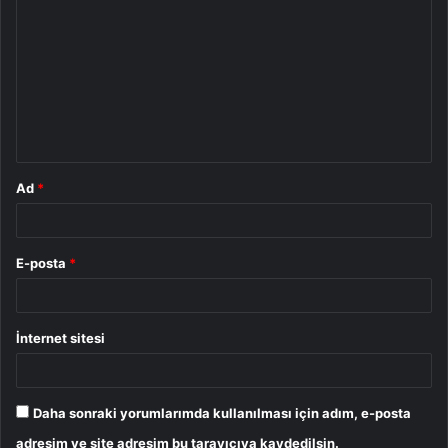
o
r
u
m
*
Ad
*
E-posta
*
İnternet sitesi
Daha sonraki yorumlarımda kullanılması için adım, e-posta
adresim ve site adresim bu tarayıcıya kaydedilsin.