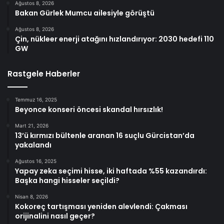
Ağustos 8, 2026
Bakan Gürlek Mumcu ailesiyle görüştü
Ağustos 8, 2026
Çin, nükleer enerji atağını hızlandırıyor: 2030 hedefi 110
GW
Rastgele Haberler
Temmuz 16, 2025
Beyonce konseri öncesi skandal hırsızlık!
Mart 21, 2026
13’ü kırmızı bültenle aranan 16 suçlu Gürcistan’da
yakalandı
Ağustos 16, 2025
Yapay zeka seçimi hisse, iki haftada %55 kazandırdı:
Başka hangi hisseler seçildi?
Nisan 8, 2026
Kokoreç tartışması yeniden alevlendi: Çakması
orijinalini nasıl geçer?