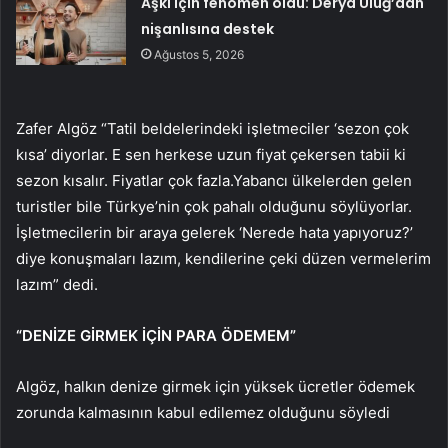
Aşkı için fenomen oldu: Derya Uluğ’dan
nişanlısına destek
Ağustos 5, 2026
Zafer Algöz “Tatil beldelerindeki işletmeciler ‘sezon çok
kısa’ diyorlar. E sen herkese uzun fiyat çekersen tabii ki
sezon kısalır. Fiyatlar çok fazla.Yabancı ülkelerden gelen
turistler bile Türkye’nin çok pahalı olduğunu söylüyorlar.
İşletmecilerin bir araya gelerek ‘Nerede hata yapıyoruz?’
diye konuşmaları lazım, kendilerine çeki düzen vermelerim
lazım” dedi.
“DENİZE GİRMEK İÇİN PARA ÖDEMEM”
Algöz, halkın denize girmek için yüksek ücretler ödemek
zorunda kalmasının kabul edilemez olduğunu söyledi