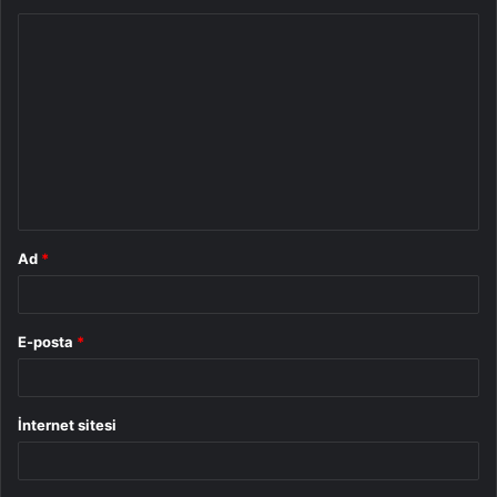
Y
o
r
u
m
*
Ad
*
E-posta
*
İnternet sitesi