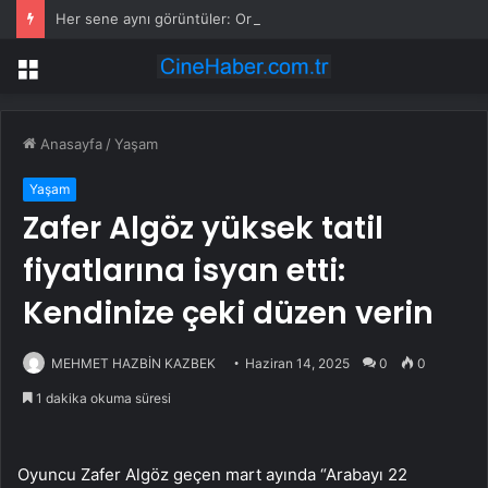
Her sene aynı görüntüler: Ormanlarımız alevler arasında kalıyor
Menü
Anasayfa
/
Yaşam
Yaşam
Zafer Algöz yüksek tatil
fiyatlarına isyan etti:
Kendinize çeki düzen verin
MEHMET HAZBİN KAZBEK
Haziran 14, 2025
0
0
1 dakika okuma süresi
Oyuncu Zafer Algöz geçen mart ayında “Arabayı 22