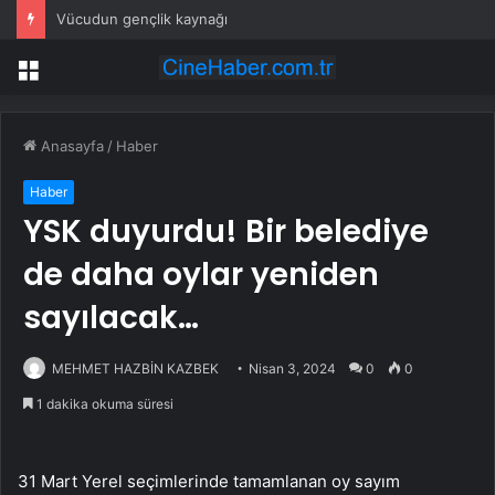
Vücudun gençlik kaynağı
Menü
Anasayfa
/
Haber
Haber
YSK duyurdu! Bir belediye
de daha oylar yeniden
sayılacak…
MEHMET HAZBİN KAZBEK
Nisan 3, 2024
0
0
1 dakika okuma süresi
31 Mart Yerel seçimlerinde tamamlanan oy sayım