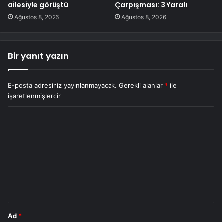
ailesiyle görüştü
Çarpışması: 3 Yaralı
Ağustos 8, 2026
Ağustos 8, 2026
Bir yanıt yazın
E-posta adresiniz yayınlanmayacak.
Gerekli alanlar
*
ile
işaretlenmişlerdir
Y
o
r
u
m
*
Ad
*