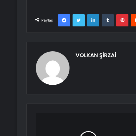
Facebook
Twitter
LinkedIn
Tumblr
Pint
Paylaş
VOLKAN ŞİRZAİ