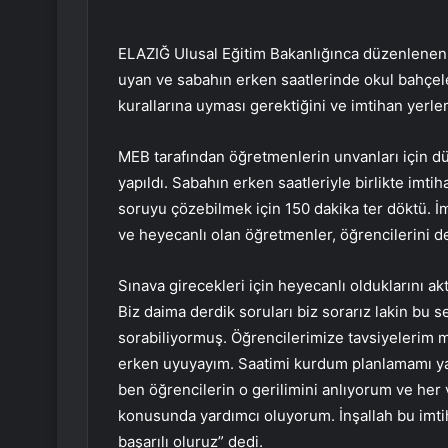
ELAZIĞ Ulusal Eğitim Bakanlığınca düzenlenen 
uyan ve sabahın erken saatlerinde okul bahçel
kurallarına uyması gerektiğini ve imtihan yerl
MEB tarafından öğretmenlerin unvanları için d
yapıldı. Sabahın erken saatleriyle birlikte imti
soruyu çözebilmek için 150 dakika ter döktü. 
ve heyecanlı olan öğretmenler, öğrencilerini 
Sınava girecekleri için heyecanlı olduklarını a
Biz daima derdik soruları biz sorarız lakin bu s
sorabiliyormuş. Öğrencilerimize tavsiyelerim
erken uyuyayım. Saatimi kurdum planlamamı yap
ben öğrencilerin o gerilimini anlıyorum ve her
konusunda yardımcı oluyorum. İnşallah bu imti
başarılı oluruz” dedi.