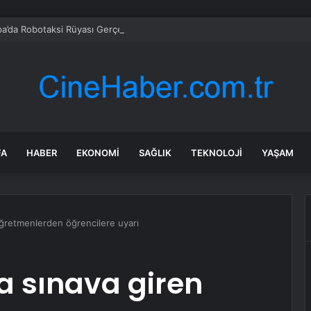
a’da Robotaksi Rüyası Gerçekleşemiyor
FA
HABER
EKONOMI
SAĞLIK
TEKNOLOJI
YAŞAM
öğretmenlerden öğrencilere uyarı
ra sınava giren