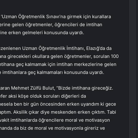
‘Uzman Öğretmenlik Sınavı’na girmek için kurallara
erine gelen öğretmenler, öğrencileri de imtihan
erine erken gelmeleri konusunda uyardı.
üzenlenen Uzman Öğretmenlik İmtihanı, Elazığ’da da
hana girecekleri okullara gelen öğretmenler, sorulan 100
İmtihana geç kalmamak için imtihan merkezlerine gelen
de imtihanlara geç kalmamaları konusunda uyardı.
ktaran Mehmet Zülfü Bulut, “Bizde imtihana gireceğiz.
efer aksi köşe olduk soruları diğerleri da
 mesela ben bir gün öncesinden erken uyandım ki gece
tım. Aksilik çıkar diye meskenden erken çıktım. Tabi
 vakit imtihanlarda öğrencilere moral ve motivasyon
handa da biz de moral ve motivasyonla gireriz ve