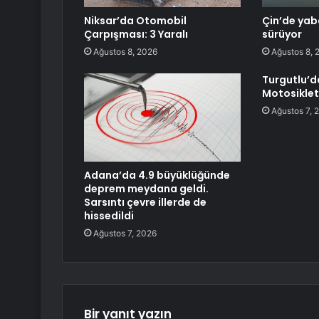
Niksar’da Otomobil
Çin’de yab
Çarpışması: 3 Yaralı
sürüyor
Ağustos 8, 2026
Ağustos 8, 
Turgutlu’d
Motosiklet
Ağustos 7, 
Adana’da 4.9 büyüklüğünde
deprem meydana geldi.
Sarsıntı çevre illerde de
hissedildi
Ağustos 7, 2026
Bir yanıt yazın