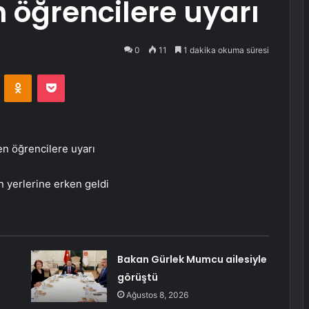
 öğrencilere uyarı
0
11
1 dakika okuma süresi
VKontakte
Odnoklassniki
Pocket
en öğrencilere uyarı
 yerlerine erken geldi
Bakan Gürlek Mumcu ailesiyle
görüştü
Ağustos 8, 2026