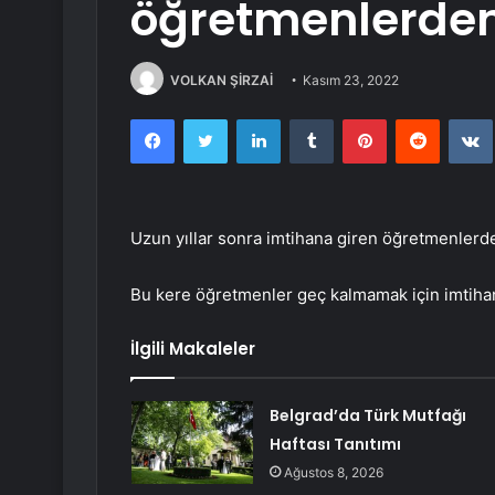
öğretmenlerden
VOLKAN ŞİRZAİ
Kasım 23, 2022
Facebook
Twitter
LinkedIn
Tumblr
Pinterest
Reddit
Uzun yıllar sonra imtihana giren öğretmenlerd
Bu kere öğretmenler geç kalmamak için imtihan
İlgili Makaleler
Belgrad’da Türk Mutfağı
Haftası Tanıtımı
Ağustos 8, 2026