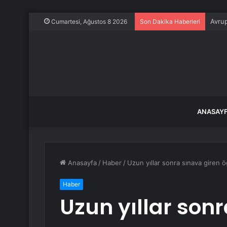
Avrup
Cumartesi, Ağustos 8 2026
Son Dakika Haberleri
ANASAY
Anasayfa
/
Haber
/
Uzun yıllar sonra sınava giren 
Haber
Uzun yıllar son