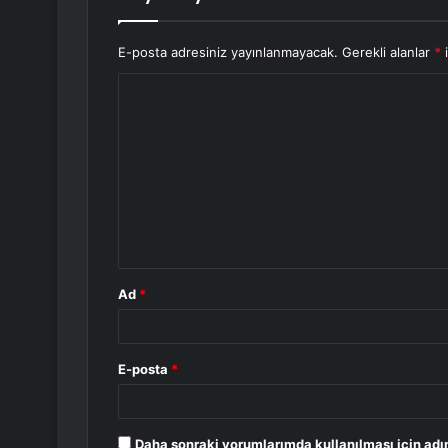
E-posta adresiniz yayınlanmayacak.
Gerekli alanlar
*
i
Y
o
r
u
m
*
Ad
*
E-posta
*
Daha sonraki yorumlarımda kullanılması için adı