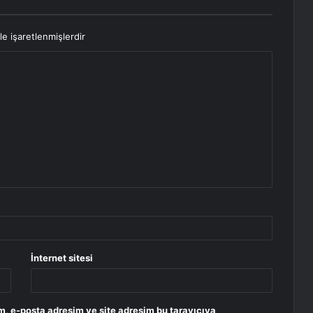
le işaretlenmişlerdir
İnternet sitesi
m, e-posta adresim ve site adresim bu tarayıcıya