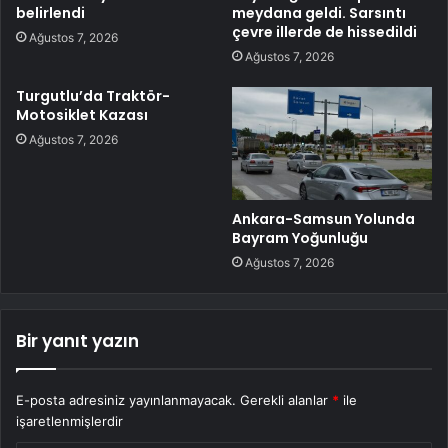
belirlendi
meydana geldi. Sarsıntı
çevre illerde de hissedildi
Ağustos 7, 2026
Ağustos 7, 2026
Turgutlu’da Traktör-
Motosiklet Kazası
Ağustos 7, 2026
Ankara-Samsun Yolunda
Bayram Yoğunluğu
Ağustos 7, 2026
Bir yanıt yazın
E-posta adresiniz yayınlanmayacak.
Gerekli alanlar
*
ile
işaretlenmişlerdir