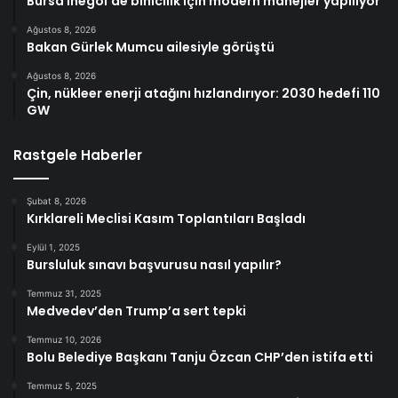
Bursa İnegöl’de binicilik için modern manejler yapılıyor
Ağustos 8, 2026
Bakan Gürlek Mumcu ailesiyle görüştü
Ağustos 8, 2026
Çin, nükleer enerji atağını hızlandırıyor: 2030 hedefi 110
GW
Rastgele Haberler
Şubat 8, 2026
Kırklareli Meclisi Kasım Toplantıları Başladı
Eylül 1, 2025
Bursluluk sınavı başvurusu nasıl yapılır?
Temmuz 31, 2025
Medvedev’den Trump’a sert tepki
Temmuz 10, 2026
Bolu Belediye Başkanı Tanju Özcan CHP’den istifa etti
Temmuz 5, 2025