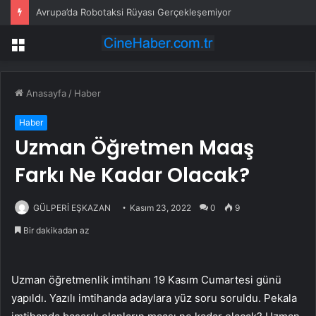
Avrupa’da Robotaksi Rüyası Gerçekleşemiyor
Menü
Anasayfa
/
Haber
Haber
Uzman Öğretmen Maaş
Farkı Ne Kadar Olacak?
GÜLPERİ EŞKAZAN
Kasım 23, 2022
0
9
Bir dakikadan az
Uzman öğretmenlik imtihanı 19 Kasım Cumartesi günü
yapıldı. Yazılı imtihanda adaylara yüz soru soruldu. Pekala