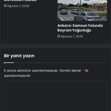
Ağustos 7, 2026
Ankara-Samsun Yolunda
Bayram Yoğunluğu
Ağustos 7, 2026
Bir yanıt yazın
E-posta adresiniz yayınlanmayacak.
Gerekli alanlar
*
ile
işaretlenmişlerdir
Y
o
r
u