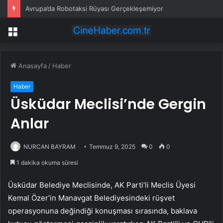
Avrupa’da Robotaksi Rüyası Gerçekleşemiyor
Menü
Anasayfa
/
Haber
Haber
Üsküdar Meclisi’nde Gergin
Anlar
NURCAN BAYRAM
Temmuz 9, 2025
0
0
1 dakika okuma süresi
Üsküdar Belediye Meclisinde, AK Parti’li Meclis Üyesi
Kemal Özer’in Manavgat Belediyesindeki rüşvet
operasyonuna değindiği konuşması sırasında, baklava