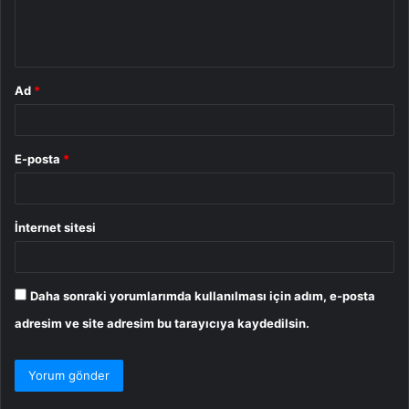
m
*
Ad
*
E-posta
*
İnternet sitesi
Daha sonraki yorumlarımda kullanılması için adım, e-posta
adresim ve site adresim bu tarayıcıya kaydedilsin.