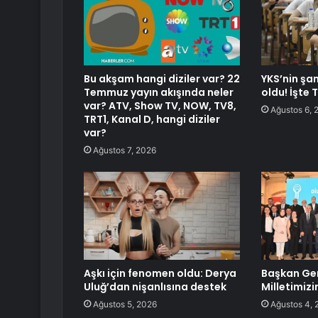
Bu akşam hangi diziler var? 22
YKS’nin şam
Temmuz yayın akışında neler
oldu! İşte T
var? ATV, Show TV, NOW, TV8,
Ağustos 6, 
TRT1, Kanal D, hangi diziler
var?
Ağustos 7, 2026
Aşkı için fenomen oldu: Derya
Başkan Gen
Uluğ’dan nişanlısına destek
Milletimizi
Ağustos 5, 2026
Ağustos 4, 