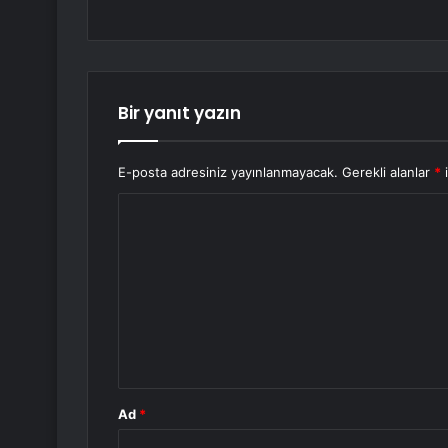
Bir yanıt yazın
E-posta adresiniz yayınlanmayacak.
Gerekli alanlar
*
i
Y
o
r
u
m
*
Ad
*