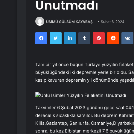
Unutmadı
ÜMMÜ GÜLSÜM KAYABAŞ
Şubat 6, 2024
Facebook
Twitter
LinkedIn
Tumblr
Pinterest
Reddit
Tam bir yıl önce bugün Türkiye yüzyılın felaket
büyüklüğündeki iki depremle yerle bir oldu. Sa
kasıp kavuran depremin yıl dönümünde yaşadık
Ünlü İsimler Yüzyılın Felaketini Unutmadı
Takvimler 6 Şubat 2023 gününü gece saat 04.17
derecelik sıcaklıkla sarsıldı. Bu deprem Kahr
Kilis,Gaziantep, Şanlıurfa, Osmaniye,Diyarbakır 
sonra, bu kez Elbistan merkezli 7,6 büyüklüğü