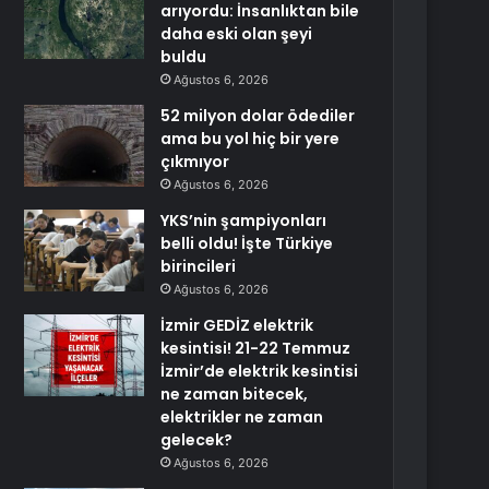
arıyordu: İnsanlıktan bile
daha eski olan şeyi
buldu
Ağustos 6, 2026
52 milyon dolar ödediler
ama bu yol hiç bir yere
çıkmıyor
Ağustos 6, 2026
YKS’nin şampiyonları
belli oldu! İşte Türkiye
birincileri
Ağustos 6, 2026
İzmir GEDİZ elektrik
kesintisi! 21-22 Temmuz
İzmir’de elektrik kesintisi
ne zaman bitecek,
elektrikler ne zaman
gelecek?
Ağustos 6, 2026