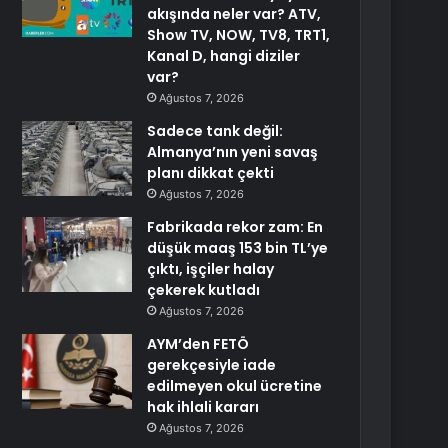
akışında neler var? ATV,
Show TV, NOW, TV8, TRT1,
Kanal D, hangi diziler
var?
Ağustos 7, 2026
Sadece tank değil:
Almanya’nın yeni savaş
planı dikkat çekti
Ağustos 7, 2026
Fabrikada rekor zam: En
düşük maaş 153 bin TL’ye
çıktı, işçiler halay
çekerek kutladı
Ağustos 7, 2026
AYM’den FETÖ
gerekçesiyle iade
edilmeyen okul ücretine
hak ihlali kararı
Ağustos 7, 2026