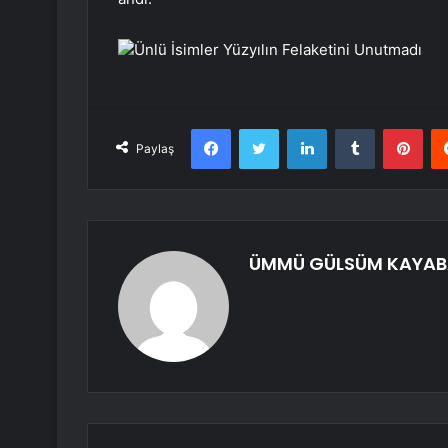
Ünlü İsimler Yüzyılın Felaketini Unutmadı
Facebook
Twitter
LinkedIn
Tumblr
Pint
Paylaş
ÜMMÜ GÜLSÜM KAYAB