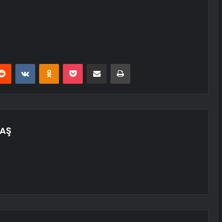
erest
Reddit
VKontakte
Odnoklassniki
Pocket
E-Posta ile paylaş
Yazdır
AŞ