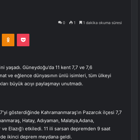
0
1
1 dakika okuma süresi
VKontakte
Odnoklassniki
Pocket
ini yaşadı. Güneydoğu’da 11 kent 7,7 ve 7,6
nat ve eğlence dünyasının ünlü isimleri, tüm ülkeyi
ları büyük acıyı paylaşmayı unutmadı.
’yi gösterdiğinde Kahramanmaraş’ın Pazarcık ilçesi 7,7
amanmaraş, Hatay, Adıyaman, Malatya,Adana,
ve Elazığ’ı etkiledi. 11 ili sarsan depremden 9 saat
nde ikinci deprem meydana geldi.