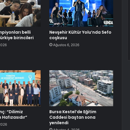
piyonları belli
Nevşehir Kültür Yolu’nda Sefo
ürkiye birincileri
coşkusu
2026
Ağustos 6, 2026
ç: “Dilimiz
Bursa Kestel’de Eğitim
n Hafızasıdır”
Caddesi baştan sona
yenilendi
2026
Ağustos 4, 2026