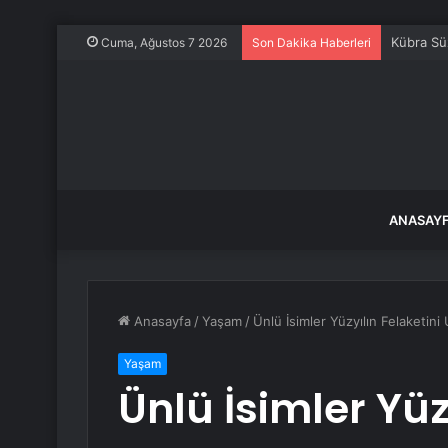
Kübra Sü
Cuma, Ağustos 7 2026
Son Dakika Haberleri
ANASAY
Anasayfa
/
Yaşam
/
Ünlü İsimler Yüzyılın Felaketin
Yaşam
Ünlü İsimler Yüz