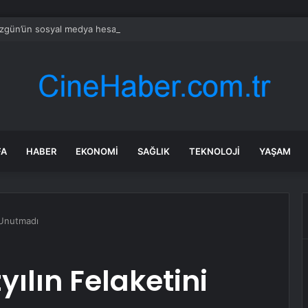
zgün’ün sosyal medya hesabına erişim engeli: Erdoğan’dan yardım istedi
FA
HABER
EKONOMI
SAĞLIK
TEKNOLOJI
YAŞAM
i Unutmadı
yılın Felaketini