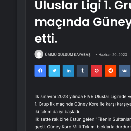
Uluslar Ligi 1. Gr
maçında Güney
etti.
ÜMMÜ GÜLSÜM KAYABAŞ
Haziran 20, 2023
Facebook
Twitter
LinkedIn
Tumblr
Pinterest
Reddit
İlk sınavını 2023 yılında FIVB Uluslar Ligi’nde 
1. Grup ilk maçında Güney Kore ile karşı karşıy
iki takım da iyi başladı.
İlk sette rakibine üstün gelen “Filenin Sultanlar
geçti. Güney Kore Milli Takımı bloklarla durdurm