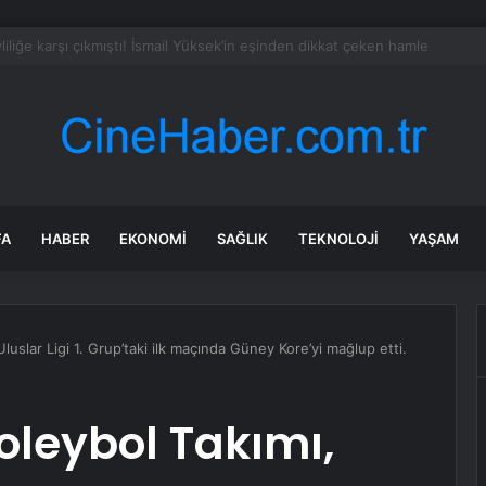
 dev demir küre üst üste dizilmiş halde bulundu
FA
HABER
EKONOMI
SAĞLIK
TEKNOLOJI
YAŞAM
Uluslar Ligi 1. Grup’taki ilk maçında Güney Kore’yi mağlup etti.
Voleybol Takımı,