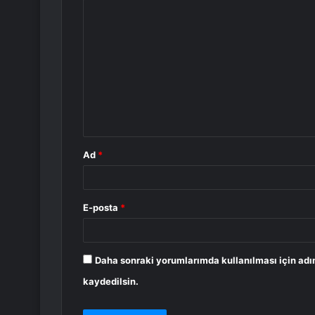
Y
o
r
u
m
*
Ad
*
E-posta
*
Daha sonraki yorumlarımda kullanılması için adı
kaydedilsin.