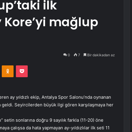
up’taki ilk
 Kore’yi mağlup
0
7
Bir dakikadan az
VKontakte
Odnoklassniki
Pocket
veren ay yıldızlı ekip, Antalya Spor Salonu’nda oynanan
a geldi. Seyircilerden büyük ilgi gören karşılaşmaya her
ı” setin sonlarına doğru 9 sayılık farkla (11-20) öne
aya çalışsa da hata yapmayan ay-yıldızlılar ilk seti 11