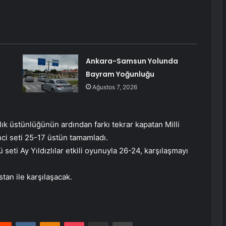
Ankara-Samsun Yolunda
Bayram Yoğunluğu
Ağustos 7, 2026
lık üstünlüğünün ardından farkı tekrar kapatan Milli
ci seti 25-17 üstün tamamladı.
 seti Ay Yıldızlılar etkili oyunuyla 26-24, karşılaşmayı
stan ile karşılaşacak.
erest
Reddit
VKontakte
Odnoklassniki
Pocket
E-Posta ile paylaş
Yazdır