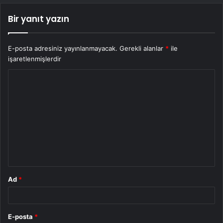
Bir yanıt yazın
E-posta adresiniz yayınlanmayacak.
Gerekli alanlar
*
ile
işaretlenmişlerdir
Y
o
r
u
m
*
Ad
*
E-posta
*