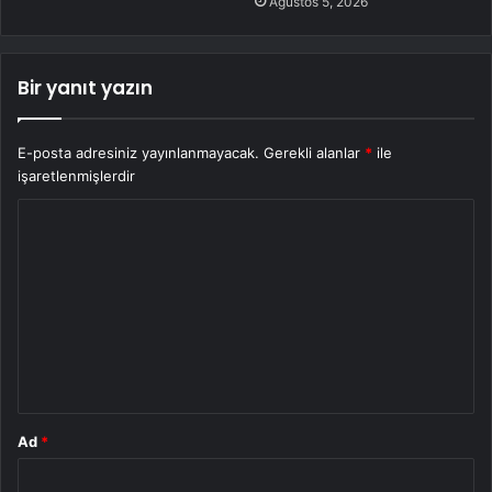
Ağustos 5, 2026
Bir yanıt yazın
E-posta adresiniz yayınlanmayacak.
Gerekli alanlar
*
ile
işaretlenmişlerdir
Y
o
r
u
m
*
Ad
*