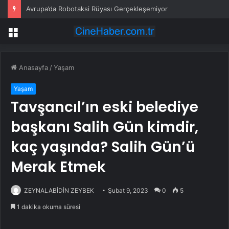
Avrupa’da Robotaksi Rüyası Gerçekleşemiyor
Menü
Anasayfa
/
Yaşam
Yaşam
Tavşancıl’ın eski belediye
başkanı Salih Gün kimdir,
kaç yaşında? Salih Gün’ü
Merak Etmek
ZEYNALABİDİN ZEYBEK
Şubat 9, 2023
0
5
1 dakika okuma süresi