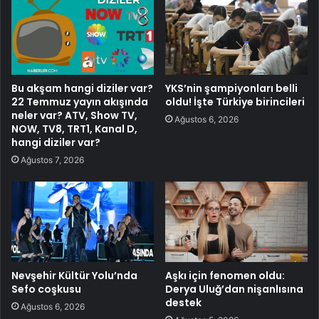
Bu akşam hangi diziler var?
YKS’nin şampiyonları belli
22 Temmuz yayın akışında
oldu! İşte Türkiye birincileri
neler var? ATV, Show TV,
Ağustos 6, 2026
NOW, TV8, TRT1, Kanal D,
hangi diziler var?
Ağustos 7, 2026
Nevşehir Kültür Yolu’nda
Aşkı için fenomen oldu:
Sefo coşkusu
Derya Uluğ’dan nişanlısına
destek
Ağustos 6, 2026