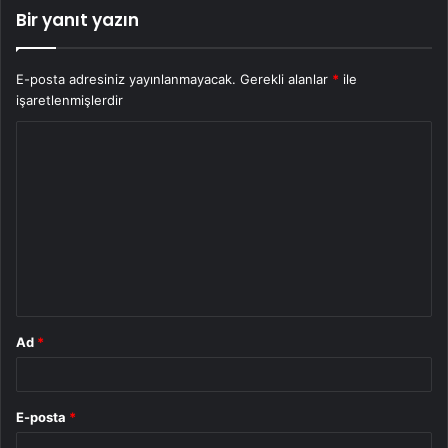
Bir yanıt yazın
E-posta adresiniz yayınlanmayacak.
Gerekli alanlar
*
ile
işaretlenmişlerdir
Y
o
r
u
m
*
Ad
*
E-posta
*