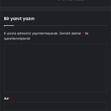
Bir yanıt yazın
E-posta adresiniz yayınlanmayacak.
Gerekli alanlar
*
ile
işaretlenmişlerdir
Y
o
r
u
m
*
Ad
*