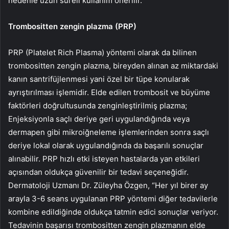
nedenle uzun süreli kullanım önerilir.
Trombositten zengin plazma (PRP)
PRP (Platelet Rich Plasma) yöntemi olarak da bilinen
trombositten zengin plazma, bireyden alınan az miktardaki
kanın santrifüjlenmesi yani özel bir tüpe konularak
ayrıştırılması işlemidir. Elde edilen trombosit ve büyüme
faktörleri doğrultusunda zenginleştirilmiş plazma;
Enjeksiyonla saçlı deriye geri uygulandığında veya
dermapen gibi mikroiğneleme işlemlerinden sonra saçlı
deriye lokal olarak uygulandığında da başarılı sonuçlar
alınabilir. PRP hızlı etki isteyen hastalarda yan etkileri
açısından oldukça güvenilir bir tedavi seçeneğidir.
Dermatoloji Uzmanı Dr. Züleyha Özgen, “Her yıl birer ay
arayla 3-6 seans uygulanan PRP yöntemi diğer tedavilerle
kombine edildiğinde oldukça tatmin edici sonuçlar veriyor.
Tedavinin başarısı trombositten zengin plazmanın elde