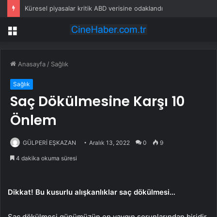
Küresel piyasalar kritik ABD verisine odaklandı
Menü
Anasayfa
/
Sağlık
Sağlık
Saç Dökülmesine Karşı 10
Önlem
GÜLPERİ EŞKAZAN
Aralık 13, 2022
0
9
4 dakika okuma süresi
Dikkat! Bu kusurlu alışkanlıklar saç dökülmesi…
Saç dökülmesi günümüzün en yaygın sorunlarından biridir.