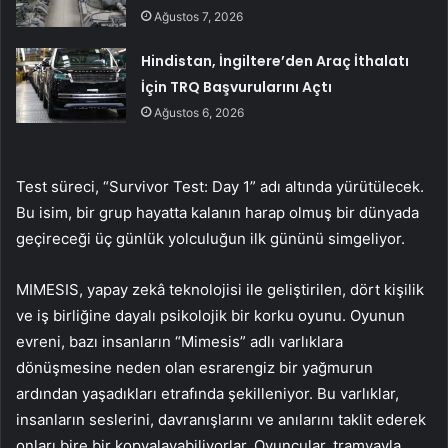
Ağustos 7, 2026
Hindistan, İngiltere’den Araç İthalatı
İçin TRQ Başvurularını Açtı
Ağustos 6, 2026
Test süreci, “Survivor Test: Day 1” adı altında yürütülecek.
Bu isim, bir grup hayatta kalanın harap olmuş bir dünyada
geçireceği üç günlük yolculuğun ilk gününü simgeliyor.
MIMESIS, yapay zekâ teknolojisi ile geliştirilen, dört kişilik
ve iş birliğine dayalı psikolojik bir korku oyunu. Oyunun
evreni, bazı insanların “Mimesis” adlı varlıklara
dönüşmesine neden olan esrarengiz bir yağmurun
ardından yaşadıkları etrafında şekilleniyor. Bu varlıklar,
insanların seslerini, davranışlarını ve anılarını taklit ederek
onları bire bir kopyalayabiliyorlar. Oyuncular, tramvayla