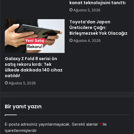
kanat teknolojisini tanıttı
Ağustos 5, 2026
Toyota’dan Japon
Üreticilere Çağrı:
Birleşmezsek Yok Olacağız
Ağustos 4, 2026
Galaxy Z Fold 8 serisi ön
satış rekoru kırdı: Tek
ülkede dakikada 140 cihaz
satıldı!
Ağustos 5, 2026
Bir yanıt yazın
E-posta adresiniz yayınlanmayacak.
Gerekli alanlar
*
ile
işaretlenmişlerdir