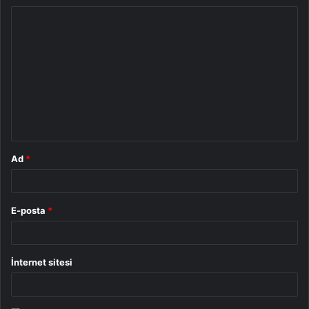
Y
o
r
u
m
*
Ad
*
E-posta
*
İnternet sitesi