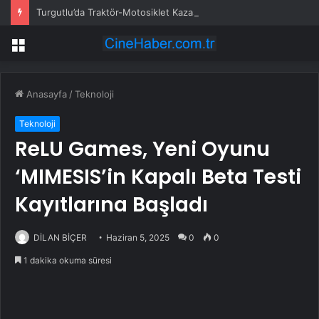
Turgutlu’da Traktör-Motosiklet Kazası
Menü
Anasayfa
/
Teknoloji
Teknoloji
ReLU Games, Yeni Oyunu
‘MIMESIS’in Kapalı Beta Testi
Kayıtlarına Başladı
DİLAN BİÇER
Haziran 5, 2025
0
0
1 dakika okuma süresi