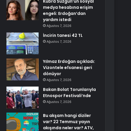
Kübra Süzgün’ün sosyal
medya hesabına erişim
engeli: Erdoğan’dan
yardım istedi
Ağustos 7, 2026
İncirin tanesi 42 TL
Ağustos 7, 2026
Yılmaz Erdoğan açıkladı:
Vizontele efsanesi geri
dönüyor
Ağustos 7, 2026
Bakan Bolat Torunlarıyla
Etnospor Festivali’nde
Ağustos 7, 2026
Bu akşam hangi diziler
var? 22 Temmuz yayın
akışında neler var? ATV,