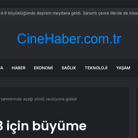
liliğe karşı çıkmıştı! İsmail Yüksek’in eşinden dikkat çeken hamle
FA
HABER
EKONOMI
SAĞLIK
TEKNOLOJI
YAŞAM
tahmininde aşağı yönlü revizyona gidildi
3 için büyüme