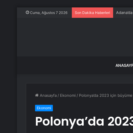
Babası ev
Cuma, Ağustos 7 2026
Son Dakika Haberleri
ANASAY
Anasayfa
/
Ekonomi
/
Polonya’da 2023 için büyüme 
Ekonomi
Polonya’da 202