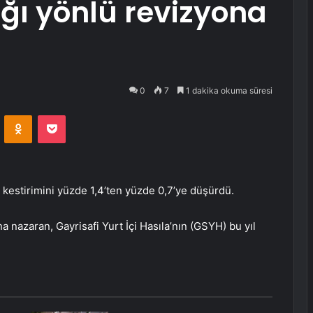
ğı yönlü revizyona
0
7
1 dakika okuma süresi
VKontakte
Odnoklassniki
Pocket
kestirimini yüzde 1,4’ten yüzde 0,7’ye düşürdü.
 nazaran, Gayrisafi Yurt İçi Hasıla’nın (GSYH) bu yıl