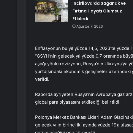
İncirliova’da Sağanak ve
Fırtına Hayatı Olumsuz
Etkiledi
Ağustos 7, 2026
Enflasyonun bu yıl yüzde 14,5, 2023’te yüzde 1
“GSYH’nin gelecek yıl yüzde 0,7 oranında büy
aşağı yönlü revizyonu, Rusya’nın Ukrayna’ya yön
yurtdışındaki ekonomik gelişmeler üzerindeki g
verildi.
Raporda ayrıyeten Rusya’nın Avrupa’ya gaz arzın
global para piyasasını etkilediği belirtildi.
Polonya Merkez Bankası Lideri Adam Glapinski
gelecek yılın birinci iki ayında yüzde 19’a ulaş
gerileyeceğini öne sürmüştü.