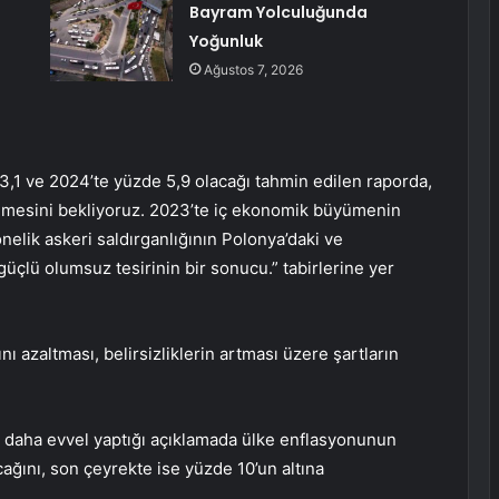
Bayram Yolculuğunda
Yoğunluk
Ağustos 7, 2026
3,1 ve 2024’te yüzde 5,9 olacağı tahmin edilen raporda,
ümesini bekliyoruz. 2023’te iç ekonomik büyümenin
elik askeri saldırganlığının Polonya’daki ve
üçlü olumsuz tesirinin bir sonucu.” tabirlerine yer
ı azaltması, belirsizliklerin artması üzere şartların
 daha evvel yaptığı açıklamada ülke enflasyonunun
acağını, son çeyrekte ise yüzde 10’un altına