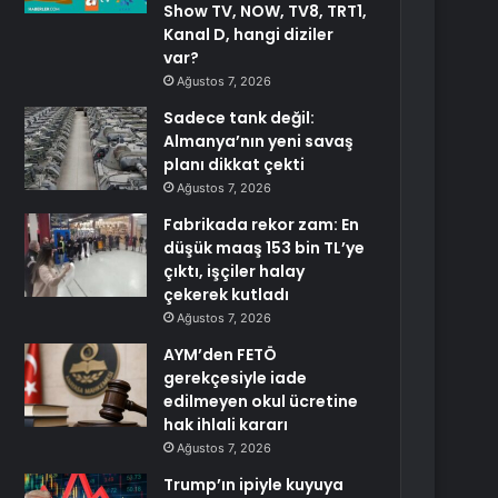
Show TV, NOW, TV8, TRT1,
Kanal D, hangi diziler
var?
Ağustos 7, 2026
Sadece tank değil:
Almanya’nın yeni savaş
planı dikkat çekti
Ağustos 7, 2026
Fabrikada rekor zam: En
düşük maaş 153 bin TL’ye
çıktı, işçiler halay
çekerek kutladı
Ağustos 7, 2026
AYM’den FETÖ
gerekçesiyle iade
edilmeyen okul ücretine
hak ihlali kararı
Ağustos 7, 2026
Trump’ın ipiyle kuyuya