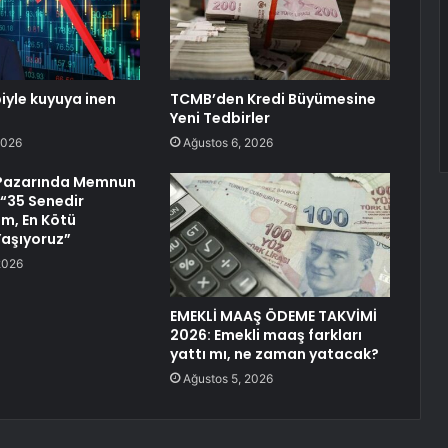
iyle kuyuya inen
TCMB’den Kredi Büyümesine
n
Yeni Tedbirler
2026
Ağustos 6, 2026
Pazarında Memnun
 “35 Senedir
m, En Kötü
 Yaşıyoruz”
2026
EMEKLİ MAAŞ ÖDEME TAKVİMİ
2026: Emekli maaş farkları
yattı mı, ne zaman yatacak?
Ağustos 5, 2026