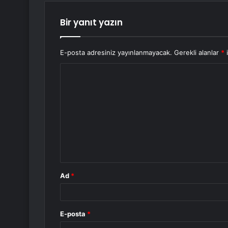
Bir yanıt yazın
E-posta adresiniz yayınlanmayacak.
Gerekli alanlar
*
i
Y
o
r
u
m
*
Ad
*
E-posta
*