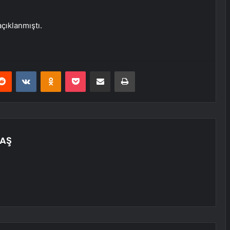
çıklanmıştı.
erest
Reddit
VKontakte
Odnoklassniki
Pocket
E-Posta ile paylaş
Yazdır
AŞ