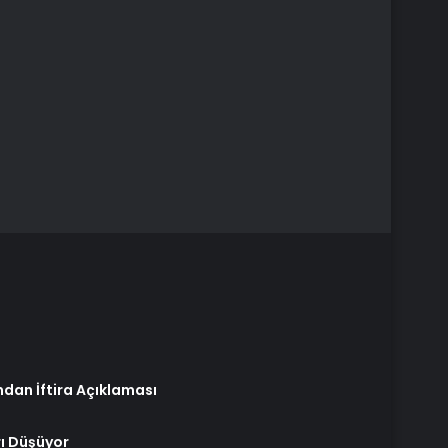
dan İftira Açıklaması
rı Düşüyor