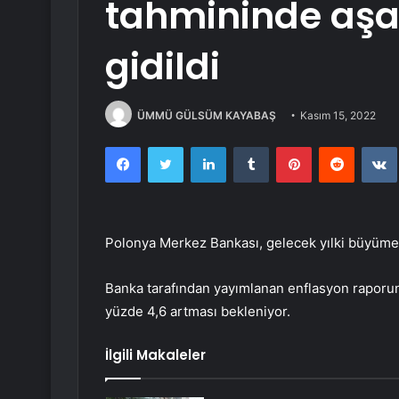
tahmininde aşa
gidildi
ÜMMÜ GÜLSÜM KAYABAŞ
Kasım 15, 2022
Facebook
Twitter
LinkedIn
Tumblr
Pinterest
Reddit
Polonya Merkez Bankası, gelecek yılki büyüme 
Banka tarafından yayımlanan enflasyon raporuna
yüzde 4,6 artması bekleniyor.
İlgili Makaleler