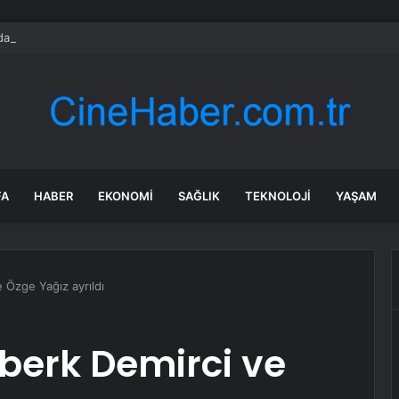
da Traktör-Motosiklet Kazası
FA
HABER
EKONOMI
SAĞLIK
TEKNOLOJI
YAŞAM
 Özge Yağız ayrıldı
berk Demirci ve