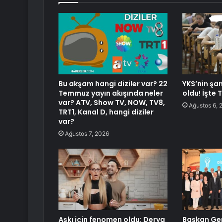
Bu akşam hangi diziler var? 22
YKS’nin şam
Temmuz yayın akışında neler
oldu! İşte T
var? ATV, Show TV, NOW, TV8,
Ağustos 6, 
TRT1, Kanal D, hangi diziler
var?
Ağustos 7, 2026
Aşkı için fenomen oldu: Derya
Başkan Gen