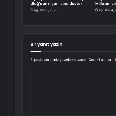
Uluğ’dan nişanlısına destek
Milletimizi
Ağustos 5, 2026
Ağustos 4, 
Bir yanıt yazın
E-posta adresiniz yayınlanmayacak.
Gerekli alanlar
*
i
Y
o
r
u
m
*