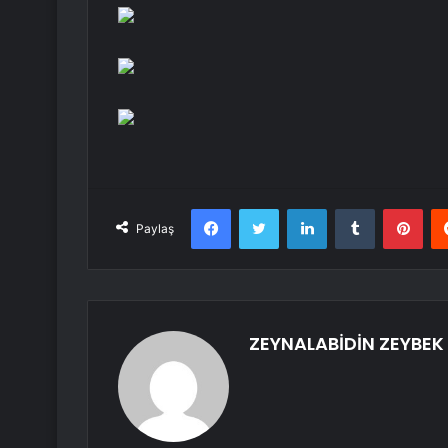
Facebook
Twitter
LinkedIn
Tumblr
Pint
Paylaş
ZEYNALABİDİN ZEYBEK