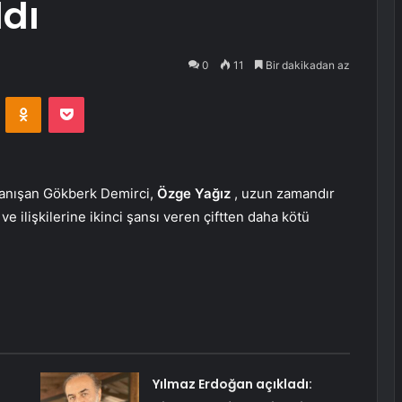
ldı
0
11
Bir dakikadan az
VKontakte
Odnoklassniki
Pocket
 tanışan Gökberk Demirci,
Özge Yağız
, uzun zamandır
 ve ilişkilerine ikinci şansı veren çiftten daha kötü
Yılmaz Erdoğan açıkladı: