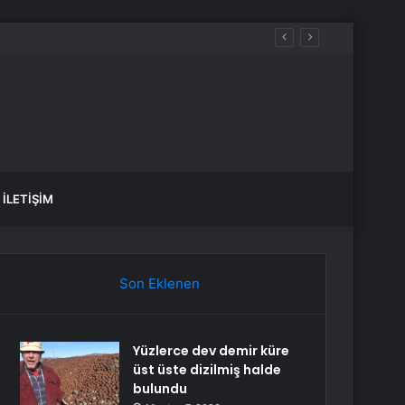
İLETIŞIM
Son Eklenen
Yüzlerce dev demir küre
üst üste dizilmiş halde
bulundu