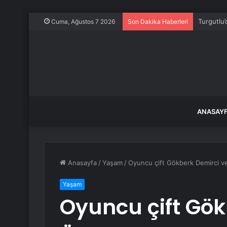
Turgutlu’
Cuma, Ağustos 7 2026
Son Dakika Haberleri
ANASAY
Anasayfa
/
Yaşam
/
Oyuncu çift Gökberk Demirci ve
Yaşam
Oyuncu çift Gök