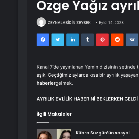
Özge Yağız ayrı
ZEYNALABİDİN ZEYBEK
Eylül 14, 2023
Facebook
Twitter
LinkedIn
Tumblr
Pinterest
Reddit
Kanal 7’de yayınlanan Yemin dizisinin setinde
aşık. Geçtiğimiz aylarda kısa bir ayrılık yaşayan
haberler
gelmek.
AYRILIK EVLİLİK HABERİNİ BEKLERKEN GELDİ
İlgili Makaleler
Kübra Süzgün’ün sosyal