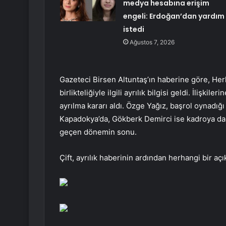
medya hesabına erişim
engeli: Erdoğan’dan yardım
istedi
Ağustos 7, 2026
Gazeteci Birsen Altuntaş’ın haberine göre, Herk
birlikteliğiyle ilgili ayrılık bilgisi geldi. İlişkil
ayrılma kararı aldı. Özge Yağız, başrol oynadığı
Kapadokya’da, Gökberk Demirci ise kadroya dahi
geçen dönemin sonu.
Çift, ayrılık haberinin ardından herhangi bir a