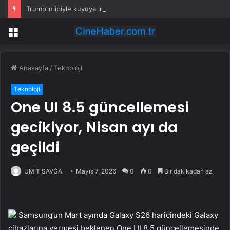
Trump’ın ipiyle kuyuya inen bin pişman
Menü
Anasayfa
/
Teknoloji
Teknoloji
One UI 8.5 güncellemesi
gecikiyor, Nisan ayı da
geçildi
ÜMİT SAVĞA
Mayıs 7, 2026
0
0
Bir dakikadan az
Samsung’un Mart ayında Galaxy S26 haricindeki Galaxy
cihazlarına vermesi beklenen One UI 8.5 güncellemesinde