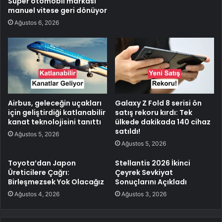
Süper otomobil markası
manuel vitese geri dönüyor
Ağustos 6, 2026
Airbus, geleceğin uçakları
Galaxy Z Fold 8 serisi ön
için geliştirdiği katlanabilir
satış rekoru kırdı: Tek
kanat teknolojisini tanıttı
ülkede dakikada 140 cihaz
satıldı!
Ağustos 5, 2026
Ağustos 5, 2026
Toyota’dan Japon
Stellantis 2026 İkinci
Üreticilere Çağrı:
Çeyrek Sevkiyat
Birleşmezsek Yok Olacağız
Sonuçlarını Açıkladı
Ağustos 4, 2026
Ağustos 3, 2026