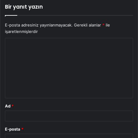
Bir yanıt yazın
E-posta adresiniz yayınlanmayacak.
Gerekli alanlar
*
ile
işaretlenmişlerdir
Y
o
r
u
m
*
Ad
*
E-posta
*