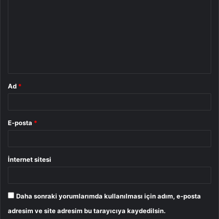
r
u
m
*
Ad
*
E-posta
*
İnternet sitesi
Daha sonraki yorumlarımda kullanılması için adım, e-posta
adresim ve site adresim bu tarayıcıya kaydedilsin.