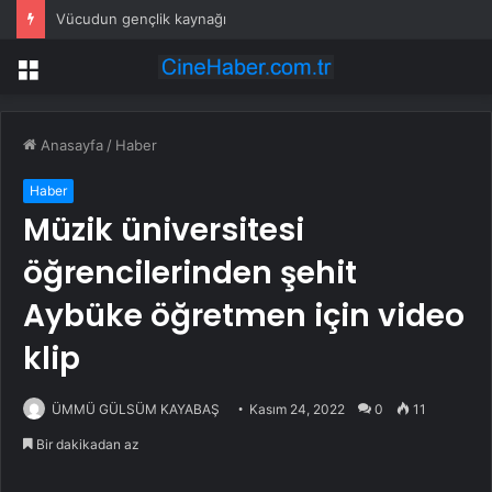
Vücudun gençlik kaynağı
Menü
Anasayfa
/
Haber
Haber
Müzik üniversitesi
öğrencilerinden şehit
Aybüke öğretmen için video
klip
ÜMMÜ GÜLSÜM KAYABAŞ
Kasım 24, 2022
0
11
Bir dakikadan az