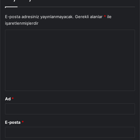
E-posta adresiniz yayınlanmayacak.
Gerekli alanlar
*
ile
işaretlenmişlerdir
Y
o
r
u
m
*
Ad
*
E-posta
*