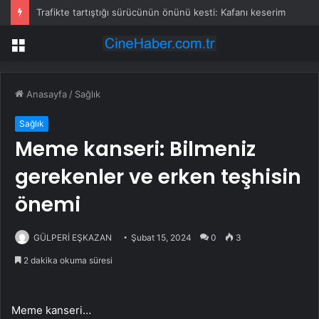
Trafikte tartıştığı sürücünün önünü kesti: Kafanı keserim
Menü
Anasayfa
/
Sağlık
Sağlık
Meme kanseri: Bilmeniz
gerekenler ve erken teşhisin
önemi
GÜLPERİ EŞKAZAN
Şubat 15, 2024
0
3
2 dakika okuma süresi
Meme kanseri…