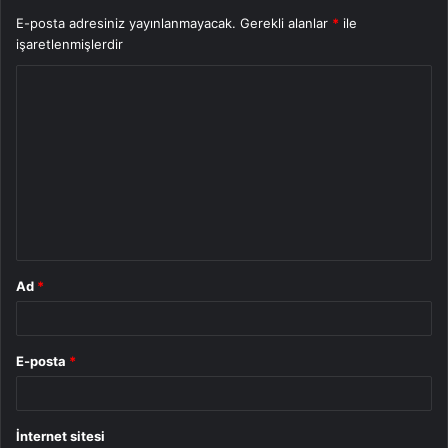
E-posta adresiniz yayınlanmayacak.
Gerekli alanlar
*
ile
işaretlenmişlerdir
Y
o
r
u
m
*
Ad
*
E-posta
*
İnternet sitesi