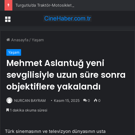
Turgutlu’da Traktör-Motosiklet Kazası
Menü
Anasayfa
/
Yaşam
Yaşam
Mehmet Aslantuğ yeni
sevgilisiyle uzun süre sonra
objektiflere yakalandı
NURCAN BAYRAM
Kasım 15, 2025
0
0
1 dakika okuma süresi
Türk sinemasının ve televizyon dünyasının usta