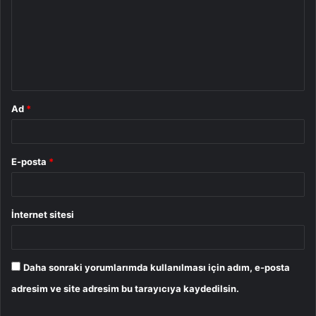
r
u
m
*
Ad
*
E-posta
*
İnternet sitesi
Daha sonraki yorumlarımda kullanılması için adım, e-posta
adresim ve site adresim bu tarayıcıya kaydedilsin.