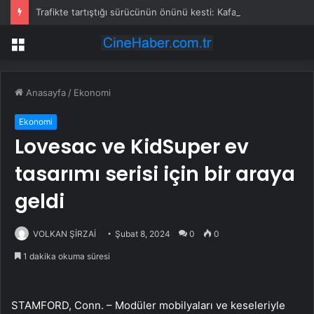
Trafikte tartıştığı sürücünün önünü kesti: Kafanı keserim
Menü
Anasayfa
/
Ekonomi
Ekonomi
Lovesac ve KidSuper ev
tasarımı serisi için bir araya
geldi
VOLKAN ŞİRZAİ
Şubat 8, 2024
0
0
1 dakika okuma süresi
STAMFORD, Conn. – Modüler mobilyaları ve keseleriyle