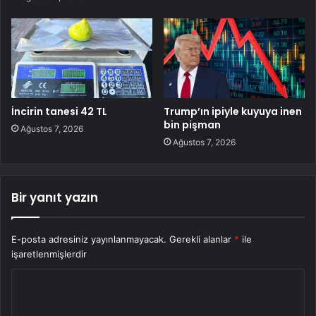
İncirin tanesi 42 TL
Trump’ın ipiyle kuyuya inen
bin pişman
Ağustos 7, 2026
Ağustos 7, 2026
Bir yanıt yazın
E-posta adresiniz yayınlanmayacak.
Gerekli alanlar
*
ile
işaretlenmişlerdir
Y
o