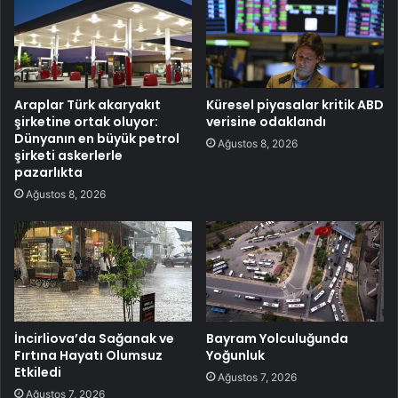
Araplar Türk akaryakıt
Küresel piyasalar kritik ABD
şirketine ortak oluyor:
verisine odaklandı
Dünyanın en büyük petrol
Ağustos 8, 2026
şirketi askerlerle
pazarlıkta
Ağustos 8, 2026
İncirliova’da Sağanak ve
Bayram Yolculuğunda
Fırtına Hayatı Olumsuz
Yoğunluk
Etkiledi
Ağustos 7, 2026
Ağustos 7, 2026