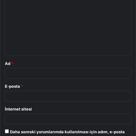
Y
o
r
u
m
*
Ad
*
E-posta
*
İnternet sitesi
Daha sonraki yorumlarımda kullanılması için adım, e-posta