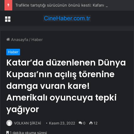
Trafikte tartıştığı sürücünün önünü kesti: Kafanı keserim
Menü
Anasayfa
/
Haber
Haber
Katar’da düzenlenen Dünya
Kupası’nın açılış törenine
damga vuran kare!
Amerikalı oyuncuya tepki
yağıyor
VOLKAN ŞİRZAİ
Kasım 23, 2022
0
12
1 dakika okuma süresi