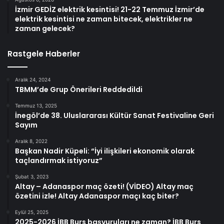
İzmir GEDİZ elektrik kesintisi! 21-22 Temmuz İzmir’de
elektrik kesintisi ne zaman bitecek, elektrikler ne
zaman gelecek?
Rastgele Haberler
Aralık 24, 2024
TBMM’de Grup Önerileri Reddedildi
Temmuz 13, 2025
İnegöl’de 38. Uluslararası Kültür Sanat Festivaline Geri
Sayım
Aralık 8, 2022
Başkan Nadir Küpeli: “İyi ilişkileri ekonomik olarak
taçlandırmak istiyoruz”
Şubat 3, 2023
Altay – Adanaspor maç özeti! (VİDEO) Altay maç
özetini izle! Altay Adanaspor maçı kaç biter?
Eylül 25, 2025
2025-2026 İBB Burs başvuruları ne zaman? İBB Burs