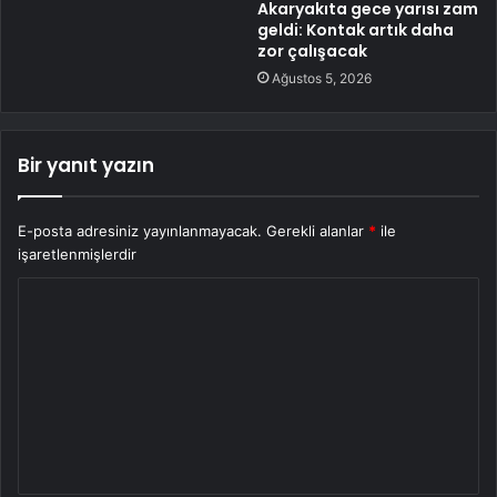
Akaryakıta gece yarısı zam
geldi: Kontak artık daha
zor çalışacak
Ağustos 5, 2026
Bir yanıt yazın
E-posta adresiniz yayınlanmayacak.
Gerekli alanlar
*
ile
işaretlenmişlerdir
Y
o
r
u
m
*