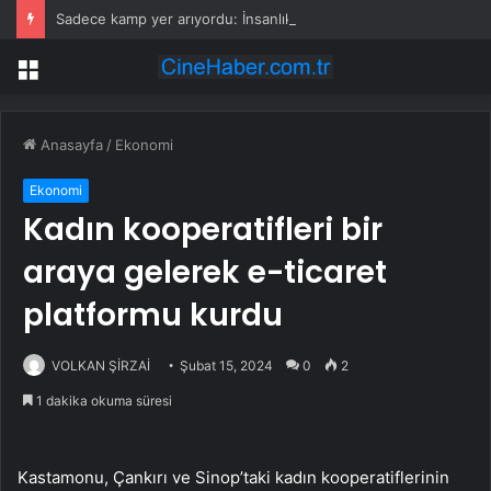
Sadece kamp yer arıyordu: İnsanlıktan bile daha eski olan şeyi buldu
Menü
Anasayfa
/
Ekonomi
Ekonomi
Kadın kooperatifleri bir
araya gelerek e-ticaret
platformu kurdu
VOLKAN ŞİRZAİ
Şubat 15, 2024
0
2
1 dakika okuma süresi
Kastamonu, Çankırı ve Sinop’taki kadın kooperatiflerinin