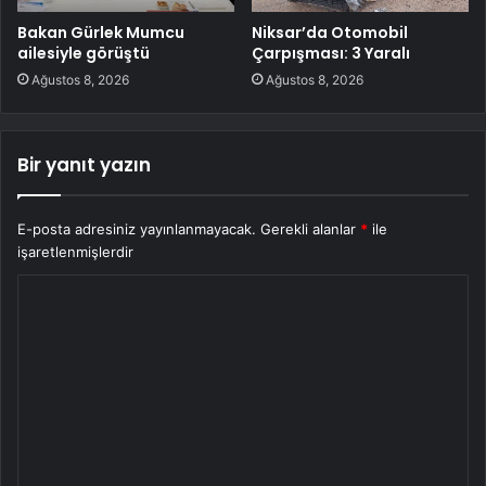
Bakan Gürlek Mumcu
Niksar’da Otomobil
ailesiyle görüştü
Çarpışması: 3 Yaralı
Ağustos 8, 2026
Ağustos 8, 2026
Bir yanıt yazın
E-posta adresiniz yayınlanmayacak.
Gerekli alanlar
*
ile
işaretlenmişlerdir
Y
o
r
u
m
*