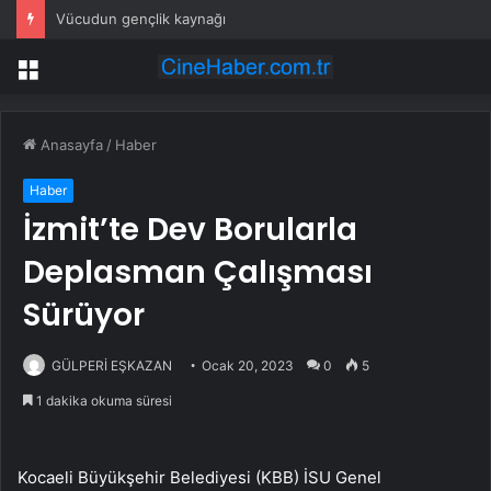
Vücudun gençlik kaynağı
Menü
Anasayfa
/
Haber
Haber
İzmit’te Dev Borularla
Deplasman Çalışması
Sürüyor
GÜLPERİ EŞKAZAN
Ocak 20, 2023
0
5
1 dakika okuma süresi
Kocaeli Büyükşehir Belediyesi (KBB) İSU Genel