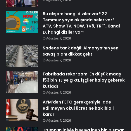
Bu akşam hangi diziler var? 22
Temmuz yayın akışında neler var?
ATV, Show TV, NOW, TV8, TRT1, Kanal
D, hangi diziler var?
Ağustos 7, 2026
Sadece tank değil: Almanya’nın yeni
savaş planı dikkat çekti
Ağustos 7, 2026
Fabrikada rekor zam: En düşük maaş
153 bin TL’ye çıktı, işçiler halay çekerek
kutladı
Ağustos 7, 2026
AYM’den FETÖ gerekçesiyle iade
edilmeyen okul ücretine hak ihlali
kararı
Ağustos 7, 2026
Trump’ın ipiyle kuyuya inen bin pişman