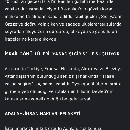
10 Haziran gecesi İsrail’in Ramleh gözaltı merkezinde
yapılan duruşmada, İçişleri Bakanlığı’nın gözaltı kararı
mahkeme tarafından kabul edildi. İsrail güçleri, Sicilya’dan
Gazze’ye doğru yola çıkan ve sadece uluslararası sularda
seyreden filoyu zorla durdurdu, el koydu ve gönüllüleri
iradelerine karşı alıkoydu.
İSRAİL GÖNÜLLÜLERİ “YASADIŞI GİRİŞ” İLE SUÇLUYOR
Aralarında Türkiye, Fransa, Hollanda, Almanya ve Brezilya
vatandaşlarının bulunduğu sekiz kişi hakkında “İsrail’e
yasadışı giriş” suçlaması yapıldı. Oysa gönüllülerin İsrail’e
girme niyeti olmadığı ve rotalarının Filistin Devleti’nin
karasularına yönelik olduğu belgelerle sabit.
ADALAH: İNSAN HAKLARI FELAKETİ
İsrail merkezli hukuk örgütü Adalah, söz konusu