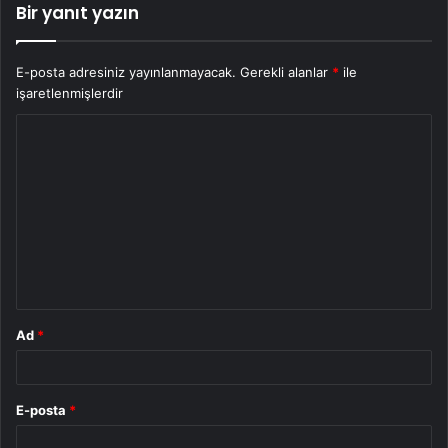
Bir yanıt yazın
E-posta adresiniz yayınlanmayacak.
Gerekli alanlar
*
ile
işaretlenmişlerdir
Y
o
r
u
m
*
Ad
*
E-posta
*