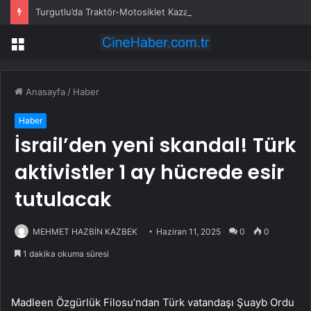
Turgutlu’da Traktör-Motosiklet Kazası
Menü
Anasayfa
/
Haber
Haber
İsrail’den yeni skandal! Türk
aktivistler 1 ay hücrede esir
tutulacak
MEHMET HAZBİN KAZBEK
Haziran 11, 2025
0
0
1 dakika okuma süresi
Madleen Özgürlük Filosu’ndan Türk vatandaşı Şuayb Ordu