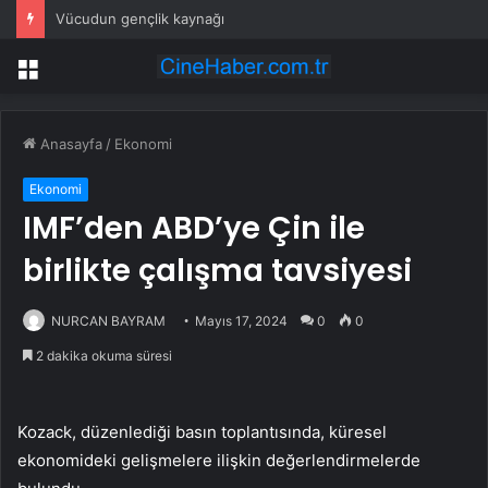
Vücudun gençlik kaynağı
Menü
Anasayfa
/
Ekonomi
Ekonomi
IMF’den ABD’ye Çin ile
birlikte çalışma tavsiyesi
NURCAN BAYRAM
Mayıs 17, 2024
0
0
2 dakika okuma süresi
Kozack, düzenlediği basın toplantısında, küresel
ekonomideki gelişmelere ilişkin değerlendirmelerde