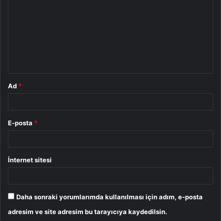
r
u
m
*
Ad
*
E-posta
*
İnternet sitesi
Daha sonraki yorumlarımda kullanılması için adım, e-posta
adresim ve site adresim bu tarayıcıya kaydedilsin.