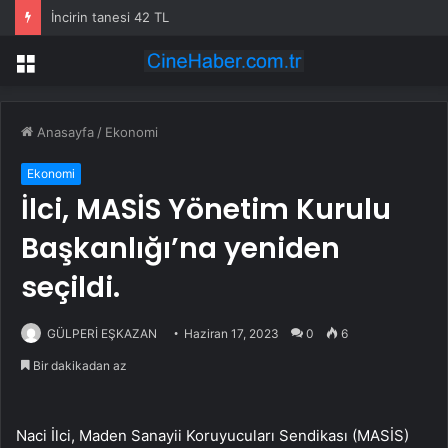
İncirin tanesi 42 TL
Menü
Anasayfa
/
Ekonomi
Ekonomi
İlci, MASİS Yönetim Kurulu
Başkanlığı’na yeniden
seçildi.
GÜLPERİ EŞKAZAN
Haziran 17, 2023
0
6
Bir dakikadan az
Naci İlci, Maden Sanayii Koruyucuları Sendikası (MASİS)