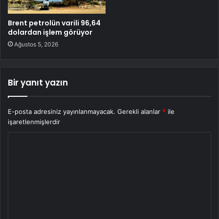
Brent petrolün varili 96,64
dolardan işlem görüyor
Ağustos 5, 2026
Bir yanıt yazın
E-posta adresiniz yayınlanmayacak.
Gerekli alanlar
*
ile
işaretlenmişlerdir
Y
o
r
u
m
*