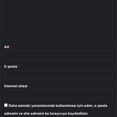
o
r
u
m
*
Ad
*
E-posta
*
İnternet sitesi
Daha sonraki yorumlarımda kullanılması için adım, e-posta
adresim ve site adresim bu tarayıcıya kaydedilsin.