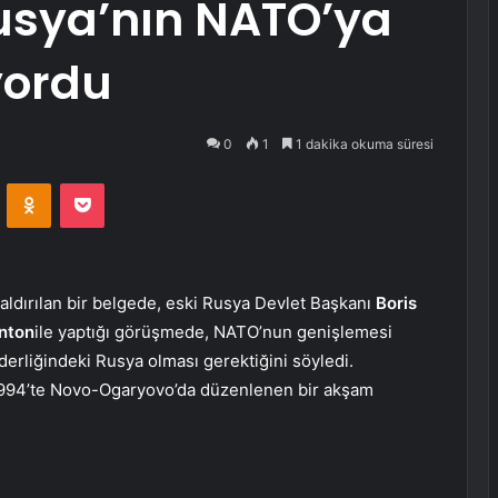
 Rusya’nın NATO’ya
yordu
0
1
1 dakika okuma süresi
VKontakte
Odnoklassniki
Pocket
 kaldırılan bir belgede, eski Rusya Devlet Başkanı
Boris
inton
ile yaptığı görüşmede, NATO’nun genişlemesi
iderliğindeki Rusya olması gerektiğini söyledi.
1994’te Novo-Ogaryovo’da düzenlenen bir akşam