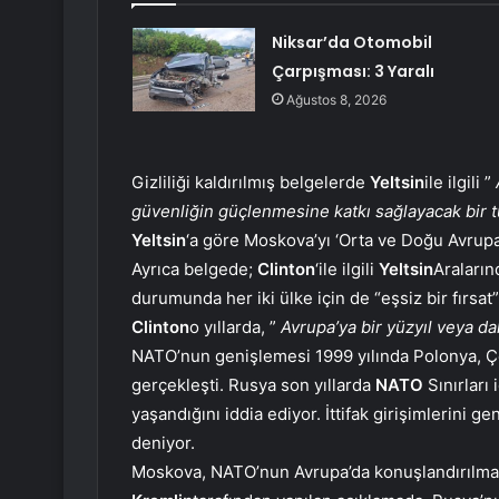
Niksar’da Otomobil
Çarpışması: 3 Yaralı
Ağustos 8, 2026
Gizliliği kaldırılmış belgelerde
Yeltsin
ile ilgili ”
güvenliğin güçlenmesine katkı sağlayacak bir t
Yeltsin
‘a göre Moskova’yı ‘Orta ve Doğu Avrupa’
Ayrıca belgede;
Clinton
‘ile ilgili
Yeltsin
Araların
durumunda her iki ülke için de “eşsiz bir fırsat”
Clinton
o yıllarda, ”
Avrupa’ya bir yüzyıl veya dah
NATO’nun genişlemesi 1999 yılında Polonya, Çe
gerçekleşti. Rusya son yıllarda
NATO
Sınırları
yaşandığını iddia ediyor. İttifak girişimlerini g
deniyor.
Moskova, NATO’nun Avrupa’da konuşlandırılmasıyl