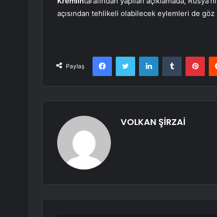
Kremlin
tarafından yapılan açıklamada, Rusya’nı
açısından tehlikeli olabilecek eylemleri de göz 
Facebook
Twitter
LinkedIn
Tumblr
Pint
Paylaş
VOLKAN ŞİRZAİ