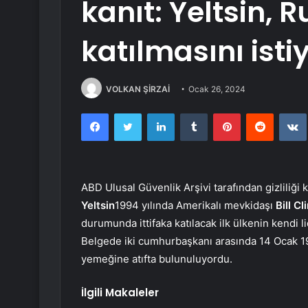
kanıt: Yeltsin,
katılmasını isti
VOLKAN ŞİRZAİ
Ocak 26, 2024
Facebook
Twitter
LinkedIn
Tumblr
Pinterest
Reddit
ABD Ulusal Güvenlik Arşivi tarafından gizliliği
Yeltsin
1994 yılında Amerikalı mevkidaşı
Bill Cl
durumunda ittifaka katılacak ilk ülkenin kendi l
Belgede iki cumhurbaşkanı arasında 14 Ocak 
yemeğine atıfta bulunuluyordu.
İlgili Makaleler