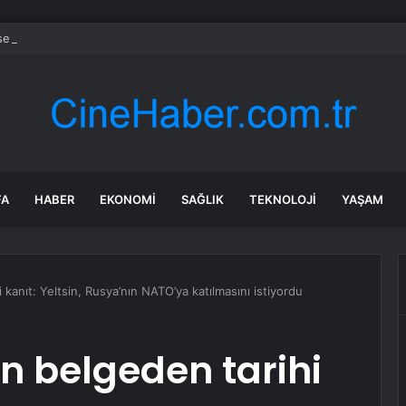
el piyasalar kritik ABD verisine odaklandı
FA
HABER
EKONOMI
SAĞLIK
TEKNOLOJI
YAŞAM
hi kanıt: Yeltsin, Rusya’nın NATO’ya katılmasını istiyordu
lan belgeden tarihi