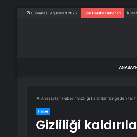
Küres
Cumartesi, Ağustos 8 2026
Son Dakika Haberleri
ANASAY
Anasayfa
/
Haber
/
Gizliliği kaldırılan belgeden tari
Haber
Gizliliği kaldırı