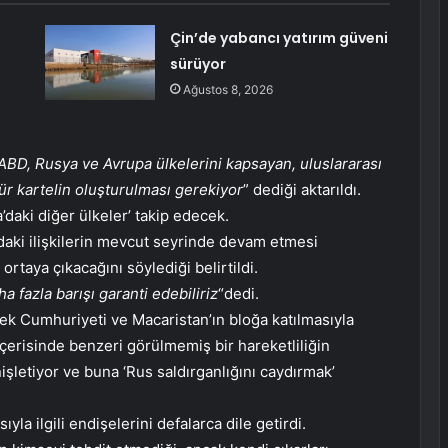
Çin’de yabancı yatırım güveni
sürüyor
Ağustos 8, 2026
ABD, Rusya ve Avrupa ülkelerini kapsayan, uluslararası
ür kartelin oluşturulması gerekiyor
” dediği aktarıldı.
daki diğer ülkeler’ takip edecek.
daki ilişkilerin mevcut seyrinde devam etmesi
 ortaya çıkacağını söylediği belirtildi.
a fazla barışı garanti edebiliriz
“dedi.
k Cumhuriyeti ve Macaristan’ın bloğa katılmasıyla
 içerisinde benzeri görülmemiş bir hareketliliğin
enişletiyor ve buna ‘Rus saldırganlığını caydırmak’
a ilgili endişelerini defalarca dile getirdi.