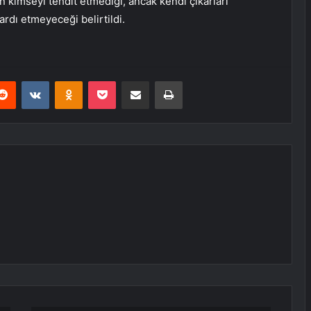
n kimseyi tehdit etmediği, ancak kendi çıkarları
ardı etmeyeceği belirtildi.
erest
Reddit
VKontakte
Odnoklassniki
Pocket
E-Posta ile paylaş
Yazdır