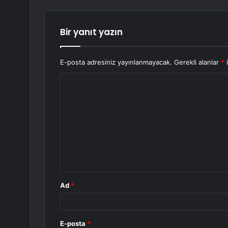
Bir yanıt yazın
E-posta adresiniz yayınlanmayacak.
Gerekli alanlar
*
i
Y
o
r
u
m
*
Ad
*
E-posta
*