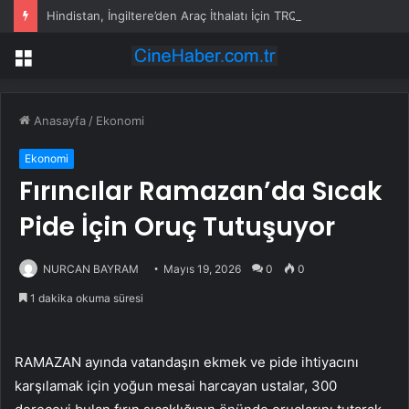
Hindistan, İngiltere’den Araç İthalatı İçin TRQ Başvurularını Açtı
Menü
Anasayfa
/
Ekonomi
Ekonomi
Fırıncılar Ramazan’da Sıcak
Pide İçin Oruç Tutuşuyor
NURCAN BAYRAM
Mayıs 19, 2026
0
0
1 dakika okuma süresi
RAMAZAN ayında vatandaşın ekmek ve pide ihtiyacını
karşılamak için yoğun mesai harcayan ustalar, 300