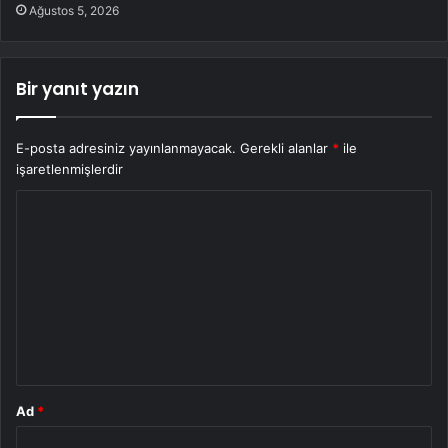
Ağustos 5, 2026
Bir yanıt yazın
E-posta adresiniz yayınlanmayacak.
Gerekli alanlar
*
ile
işaretlenmişlerdir
Y
o
r
u
m
*
Ad
*