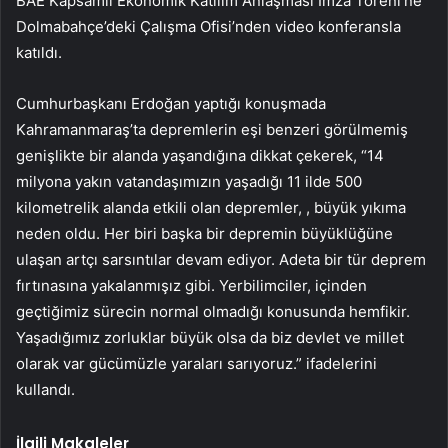
BAE Kapsamlı Ekonomik Katılım Anlaşması İmza Töreni’ne
Dolmabahçe’deki Çalışma Ofisi’nden video konferansla
katıldı.
Cumhurbaşkanı Erdoğan yaptığı konuşmada
Kahramanmaraş’ta depremlerin eşi benzeri görülmemiş
genişlikte bir alanda yaşandığına dikkat çekerek, “14
milyona yakın vatandaşımızın yaşadığı 11 ilde 500
kilometrelik alanda etkili olan depremler, , büyük yıkıma
neden oldu. Her biri başka bir depremin büyüklüğüne
ulaşan artçı sarsıntılar devam ediyor. Adeta bir tür deprem
fırtınasına yakalanmışız gibi. Yerbilimciler, içinden
geçtiğimiz sürecin normal olmadığı konusunda hemfikir.
Yaşadığımız zorluklar büyük olsa da biz devlet ve millet
olarak var gücümüzle yaraları sarıyoruz.” ifadelerini
kullandı.
İlgili Makaleler