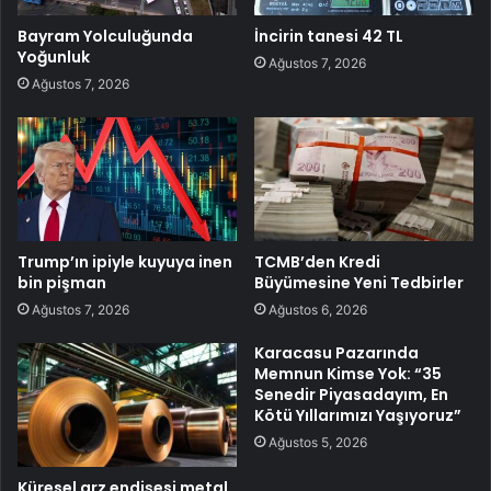
Bayram Yolculuğunda
İncirin tanesi 42 TL
Yoğunluk
Ağustos 7, 2026
Ağustos 7, 2026
Trump’ın ipiyle kuyuya inen
TCMB’den Kredi
bin pişman
Büyümesine Yeni Tedbirler
Ağustos 7, 2026
Ağustos 6, 2026
Karacasu Pazarında
Memnun Kimse Yok: “35
Senedir Piyasadayım, En
Kötü Yıllarımızı Yaşıyoruz”
Ağustos 5, 2026
Küresel arz endişesi metal