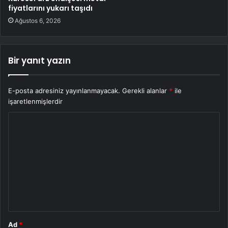
fiyatlarını yukarı taşıdı
Ağustos 6, 2026
Bir yanıt yazın
E-posta adresiniz yayınlanmayacak.
Gerekli alanlar
*
ile
işaretlenmişlerdir
Y
o
r
u
m
*
Ad
*