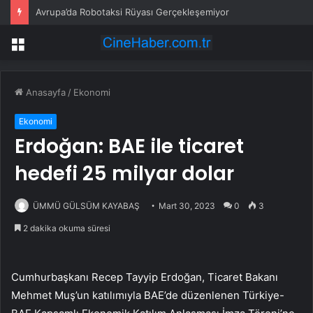
Avrupa’da Robotaksi Rüyası Gerçekleşemiyor
Menü
Anasayfa
/
Ekonomi
Ekonomi
Erdoğan: BAE ile ticaret
hedefi 25 milyar dolar
ÜMMÜ GÜLSÜM KAYABAŞ
Mart 30, 2023
0
3
2 dakika okuma süresi
Cumhurbaşkanı Recep Tayyip Erdoğan, Ticaret Bakanı
Mehmet Muş’un katılımıyla BAE’de düzenlenen Türkiye-