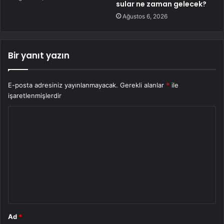
sular ne zaman gelecek?
Ağustos 6, 2026
Bir yanıt yazın
E-posta adresiniz yayınlanmayacak.
Gerekli alanlar
*
ile
işaretlenmişlerdir
Y
o
r
u
m
*
Ad
*