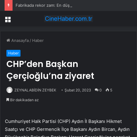
Fabrikada rekor zam: En düşük maaş 153 bin TL’ye çıktı, işçiler halay çekerek kutladı
Menü
Anasayfa
/
Haber
Haber
CHP’den Başkan
Çerçioğlu’na ziyaret
ZEYNALABİDİN ZEYBEK
Şubat 20, 2023
0
5
Bir dakikadan az
Cumhuriyet Halk Partisi (CHP) Aydın İl Başkanı Hikmet
Saatçı ve CHP Germencik İlçe Başkanı Aydın Bircan, Aydın