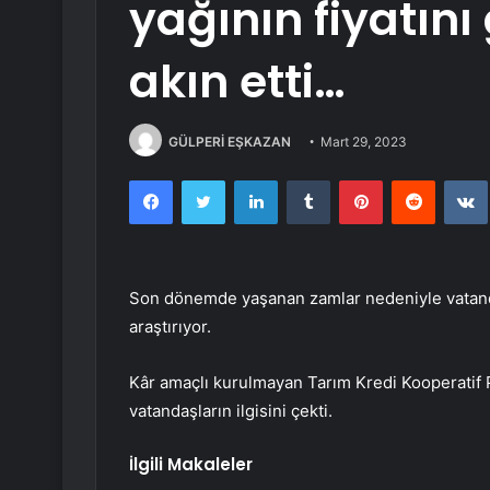
yağının fiyatın
akın etti…
GÜLPERİ EŞKAZAN
Mart 29, 2023
Facebook
Twitter
LinkedIn
Tumblr
Pinterest
Reddit
Son dönemde yaşanan zamlar nedeniyle vatanda
araştırıyor.
Kâr amaçlı kurulmayan Tarım Kredi Kooperatif Pa
vatandaşların ilgisini çekti.
İlgili Makaleler