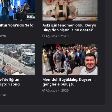
ültür Yolu’nda Sefo
Aşkı için fenomen oldu: Derya
Uluğ’dan nişanlısına destek
2026
Ağustos 5, 2026
el’de Eğitim
Memduh Büyükkılıç, Kayserili
aştan sona
gençlerle buluştu
Ağustos 4, 2026
2026