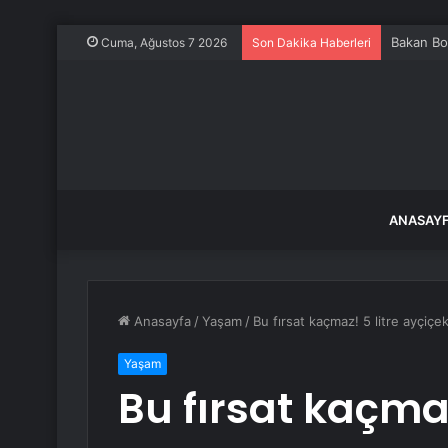
Bakan Bol
Cuma, Ağustos 7 2026
Son Dakika Haberleri
ANASAY
Anasayfa
/
Yaşam
/
Bu fırsat kaçmaz! 5 litre ayçiçe
Yaşam
Bu fırsat kaçmaz