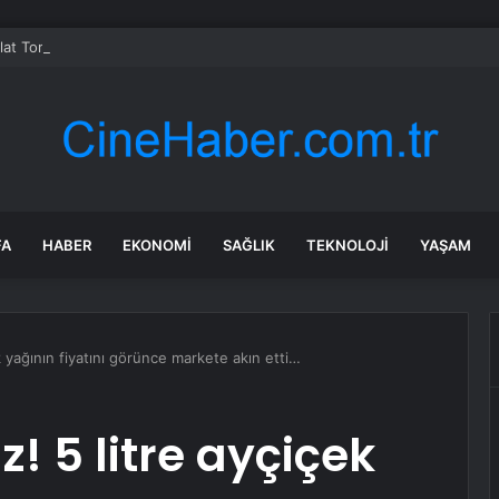
at Torunlarıyla Etnospor Festivali’nde
FA
HABER
EKONOMI
SAĞLIK
TEKNOLOJI
YAŞAM
k yağının fiyatını görünce markete akın etti…
! 5 litre ayçiçek