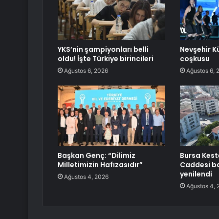
YKS’nin şampiyonları belli
Nevşehir K
oldu! İşte Türkiye birincileri
coşkusu
Ağustos 6, 2026
Ağustos 6, 
Başkan Genç: “Dilimiz
Bursa Kest
Milletimizin Hafızasıdır”
Caddesi b
yenilendi
Ağustos 4, 2026
Ağustos 4, 