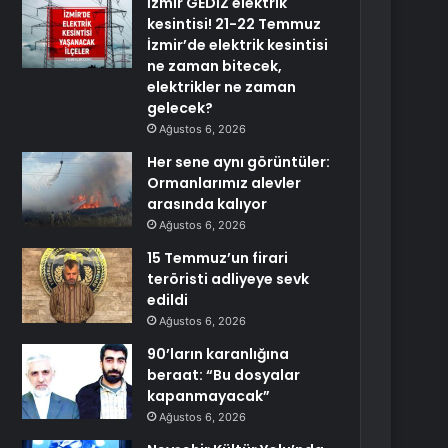
İzmir GEDİZ elektrik
kesintisi! 21-22 Temmuz
İzmir’de elektrik kesintisi
ne zaman bitecek,
elektrikler ne zaman
gelecek?
Ağustos 6, 2026
Her sene aynı görüntüler:
Ormanlarımız alevler
arasında kalıyor
Ağustos 6, 2026
15 Temmuz’un firari
teröristi adliyeye sevk
edildi
Ağustos 6, 2026
90’ların karanlığına
beraat: “Bu dosyalar
kapanmayacak”
Ağustos 6, 2026