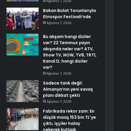
Ağustos 7, 2026
Bakan Bolat Torunlarıyla
Etnospor Festivali’nde
Ağustos 7, 2026
Bu akşam hangi diziler
var? 22 Temmuz yayın
akışında neler var? ATV,
Show TV, NOW, TV8, TRT1,
Kanal D, hangi diziler
var?
Ağustos 7, 2026
Sadece tank değil:
Almanya’nın yeni savaş
planı dikkat çekti
Ağustos 7, 2026
Fabrikada rekor zam: En
düşük maaş 153 bin TL’ye
çıktı, işçiler halay
çekerek kutladı