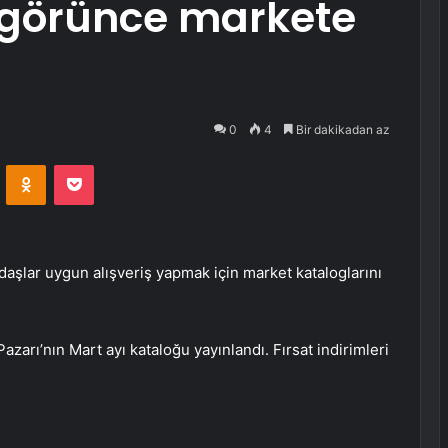
ı görünce markete
0
4
Bir dakikadan az
VKontakte
Odnoklassniki
Pocket
şlar uygun alışveriş yapmak için market kataloglarını
zarı’nın Mart ayı kataloğu yayınlandı. Fırsat indirimleri