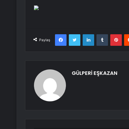
Facebook
Twitter
LinkedIn
Tumblr
Pint
Paylaş
GÜLPERİ EŞKAZAN