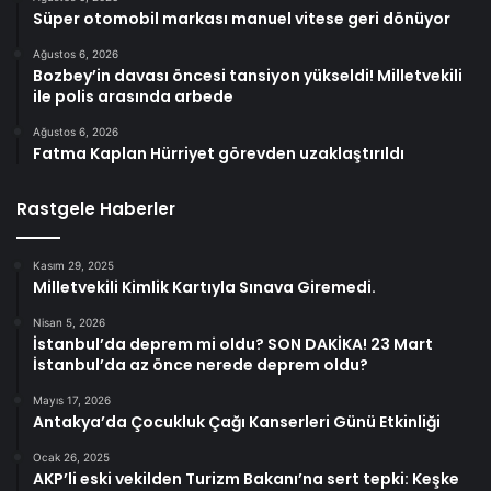
Süper otomobil markası manuel vitese geri dönüyor
Ağustos 6, 2026
Bozbey’in davası öncesi tansiyon yükseldi! Milletvekili
ile polis arasında arbede
Ağustos 6, 2026
Fatma Kaplan Hürriyet görevden uzaklaştırıldı
Rastgele Haberler
Kasım 29, 2025
Milletvekili Kimlik Kartıyla Sınava Giremedi.
Nisan 5, 2026
İstanbul’da deprem mi oldu? SON DAKİKA! 23 Mart
İstanbul’da az önce nerede deprem oldu?
Mayıs 17, 2026
Antakya’da Çocukluk Çağı Kanserleri Günü Etkinliği
Ocak 26, 2025
AKP’li eski vekilden Turizm Bakanı’na sert tepki: Keşke