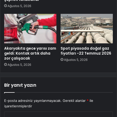
Ağustos 5, 2026
Akaryakıta gece yarısı zam
Spot piyasada doğal gaz
geldi: Kontak artık daha
fiyatları -22 Temmuz 2026
zor çalışacak
Ağustos 5, 2026
Ağustos 5, 2026
Bir yanıt yazın
E-posta adresiniz yayınlanmayacak.
Gerekli alanlar
*
ile
işaretlenmişlerdir
Y