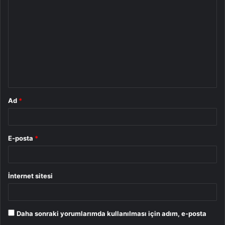
o
r
u
m
*
Ad
*
E-posta
*
İnternet sitesi
Daha sonraki yorumlarımda kullanılması için adım, e-posta