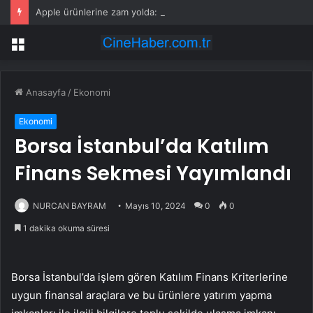
Apple ürünlerine zam yolda: iPhone ile sınırlı kalmayacak!
Menü
Anasayfa
/
Ekonomi
Ekonomi
Borsa İstanbul’da Katılım
Finans Sekmesi Yayımlandı
NURCAN BAYRAM
Mayıs 10, 2024
0
0
1 dakika okuma süresi
Borsa İstanbul’da işlem gören Katılım Finans Kriterlerine
uygun finansal araçlara ve bu ürünlere yatırım yapma