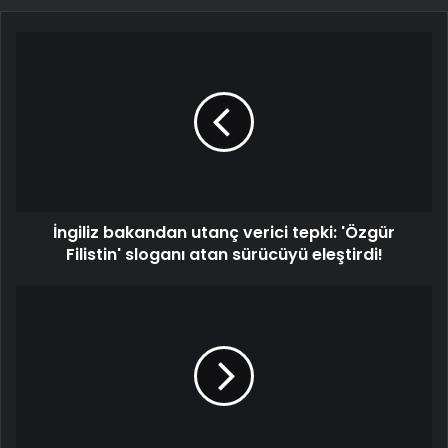
İngiliz bakandan utanç verici tepki: 'Özgür
Filistin' sloganı atan sürücüyü eleştirdi!