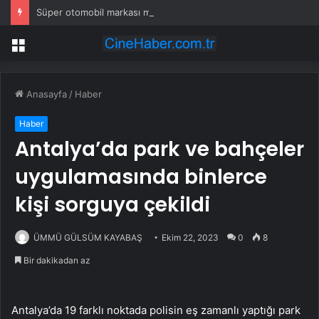
Süper otomobil markası manuel vitese geri dönüyor
Menü
Anasayfa
/
Haber
Haber
Antalya’da park ve bahçeler
uygulamasında binlerce
kişi sorguya çekildi
ÜMMÜ GÜLSÜM KAYABAŞ
Ekim 22, 2023
0
8
Bir dakikadan az
Antalya’da 19 farklı noktada polisin eş zamanlı yaptığı park