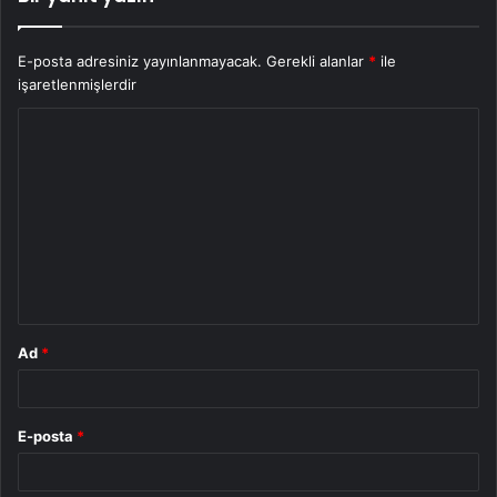
E-posta adresiniz yayınlanmayacak.
Gerekli alanlar
*
ile
işaretlenmişlerdir
Y
o
r
u
m
*
Ad
*
E-posta
*