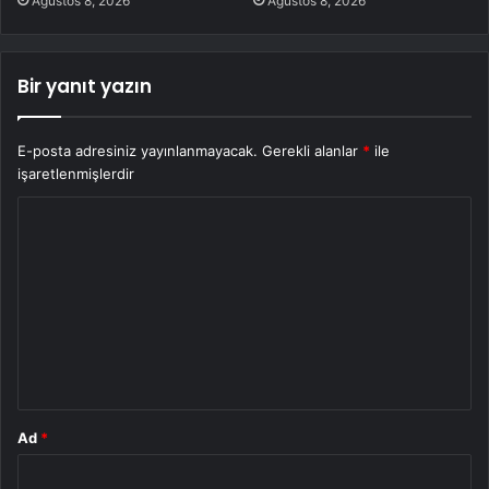
Ağustos 8, 2026
Ağustos 8, 2026
Bir yanıt yazın
E-posta adresiniz yayınlanmayacak.
Gerekli alanlar
*
ile
işaretlenmişlerdir
Y
o
r
u
m
*
Ad
*