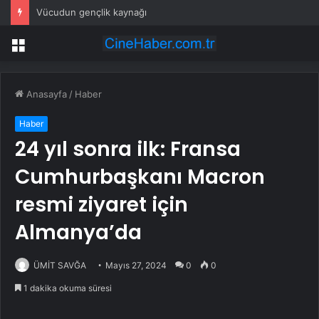
Vücudun gençlik kaynağı
Menü
Anasayfa
/
Haber
Haber
24 yıl sonra ilk: Fransa
Cumhurbaşkanı Macron
resmi ziyaret için
Almanya’da
ÜMİT SAVĞA
Mayıs 27, 2024
0
0
1 dakika okuma süresi