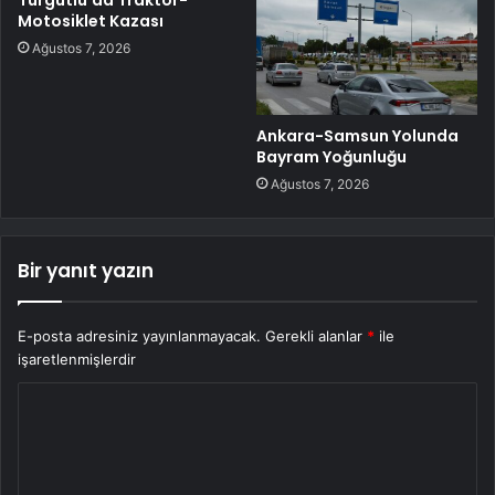
Turgutlu’da Traktör-
Motosiklet Kazası
Ağustos 7, 2026
Ankara-Samsun Yolunda
Bayram Yoğunluğu
Ağustos 7, 2026
Bir yanıt yazın
E-posta adresiniz yayınlanmayacak.
Gerekli alanlar
*
ile
işaretlenmişlerdir
Y
o
r