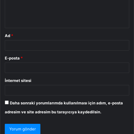
u
m
*
Ad
*
E-posta
*
İnternet sitesi
Daha sonraki yorumlarımda kullanılması için adım, e-posta
adresim ve site adresim bu tarayıcıya kaydedilsin.