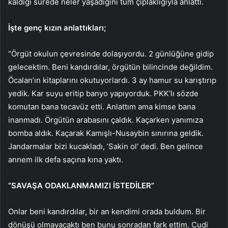
kaldığı sürede neler yaşadığını tüm çıplaklığıyla anlattı.
İşte genç kızın anlattıkları;
“Örgüt okulun çevresinde dolaşıyordu. 2 günlüğüne gidip
gelecektim. Beni kandırdılar, örgütün bilincinde değildim.
Öcalan’ın kitaplarını okutuyorlardı. 3 ay hamur su karıştırıp
yedik. Kar suyu eritip banyo yapıyorduk. PKK’lı sözde
komutan bana tecavüz etti. Anlattım ama kimse bana
inanmadı. Örgütün arabasını çaldık. Kaçarken yanımıza
bomba aldık. Kaçarak Kamışlı-Nusaybin sınırına geldik.
Jandarmalar bizi kucakladı, ‘Sakin ol’ dedi. Ben gelince
annem ilk defa saçına kına yaktı.
“SAVAŞA ODAKLANMAMIZI İSTEDİLER”
Onlar beni kandırdılar, bir an kendimi orada buldum. Bir
dönüşü olmayacaktı ben bunu sonradan fark ettim. Cudi