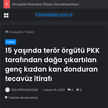
Avrupa’da Robotaksi Rüyası Gerçekleşemiyor
Menü
Anasayfa
/
Haber
Haber
15 yaşında terör örgütü PKK
tarafından dağa çıkartılan
genç kızdan kan donduran
tecavüz itirafı
GÜLPERİ EŞKAZAN
Kasım 16, 2022
0
9
1 dakika okuma süresi