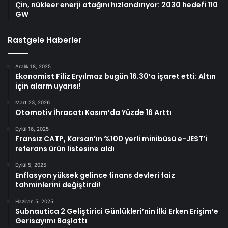
Çin, nükleer enerji atağını hızlandırıyor: 2030 hedefi 110
GW
Rastgele Haberler
Aralık 18, 2025
Ekonomist Filiz Eryılmaz bugün 16.30’a işaret etti: Altın
için alarm uyarısı!
Mart 23, 2026
Otomotiv İhracatı Kasım’da Yüzde 16 Arttı
Eylül 16, 2025
Fransız CATP, Karsan’ın %100 yerli minibüsü e-JEST’i
referans ürün listesine aldı
Eylül 5, 2025
Enflasyon yüksek gelince finans devleri faiz
tahminlerini değiştirdi!
Haziran 5, 2025
Subnautica 2 Geliştirici Günlükleri’nin İlki Erken Erişim’e
Gerisayımı Başlattı