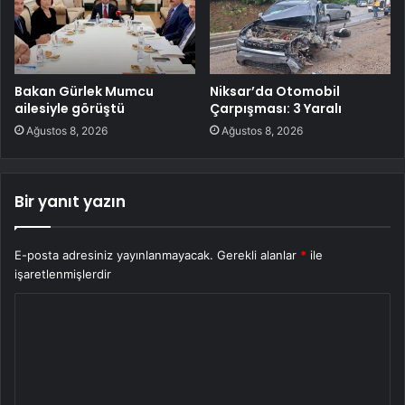
Bakan Gürlek Mumcu
Niksar’da Otomobil
ailesiyle görüştü
Çarpışması: 3 Yaralı
Ağustos 8, 2026
Ağustos 8, 2026
Bir yanıt yazın
E-posta adresiniz yayınlanmayacak.
Gerekli alanlar
*
ile
işaretlenmişlerdir
Y
o
r
u