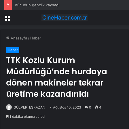
Vücudun gençlik kaynağı
Menü
Anasayfa
/
Haber
Haber
TTK Kozlu Kurum
Müdürlüğü’nde hurdaya
dönen makineler tekrar
üretime kazandırıldı
GÜLPERİ EŞKAZAN
Ağustos 10, 2023
0
4
1 dakika okuma süresi